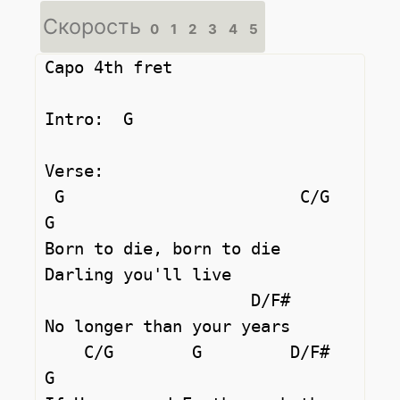
Скорость
0
1
2
3
4
5
Capo 4th fret 

Intro:  G  

Verse: 

 G                        C/G            
G

Born to die, born to die 
Darling you'll live 

                     D/F#

No longer than your years 

    C/G        G         D/F#        
G
