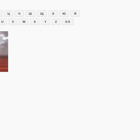
Ц
Ч
Ш
Щ
Э
Ю
Я
U
V
W
X
Y
Z
0-9