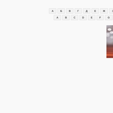
Перейти
к
А
Б
В
Г
Д
Е
Ж
содержимому
A
B
C
D
E
F
G