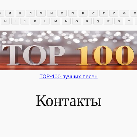
З
И
К
Л
М
Н
О
П
Р
С
Т
У
Ф
Х
H
I
J
K
L
M
N
O
P
Q
R
S
T
TOP-100 лучших песен
Контакты