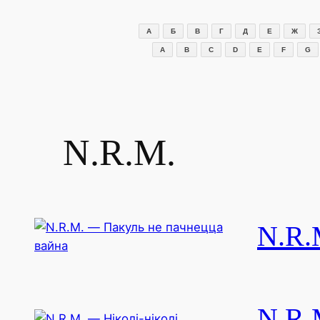
Перейти
к
А
Б
В
Г
Д
Е
Ж
содержимому
A
B
C
D
E
F
G
N.R.M.
N.R.
N.R.