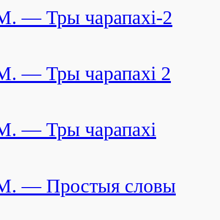
M. — Тры чарапахi-2
M. — Тры чарапахi 2
M. — Тры чарапахi
M. — Простыя словы