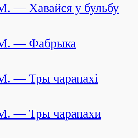
M. — Хавайся у бульбу
M. — Фабрыка
M. — Тры чарапахі
M. — Тры чарапахи