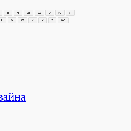
Ц
Ч
Ш
Щ
Э
Ю
Я
U
V
W
X
Y
Z
0-9
вайна