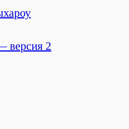
ыхароу
— версия 2