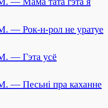
M. — Мама тата гэта я
M. — Рок-н-рол не уратуе
M. — Гэта усё
M. — Песьні пра каханне