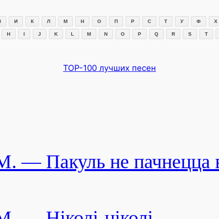
З
И
К
Л
М
Н
О
П
Р
С
Т
У
Ф
Х
H
I
J
K
L
M
N
O
P
Q
R
S
T
TOP-100 лучших песен
M. — Пакуль не пачнецца 
M. — Ніколі-ніколі