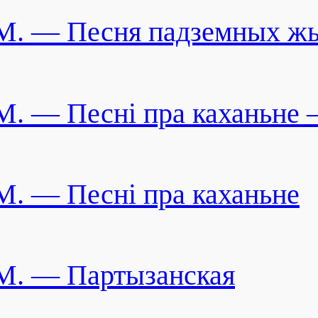
M. — Песня падземных ж
M. — Песнi пра каханьне 
M. — Песнi пра каханьне
M. — Партызанская