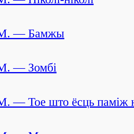
M. — Бамжы
M. — Зомбі
M. — Тое што ёсць паміж 