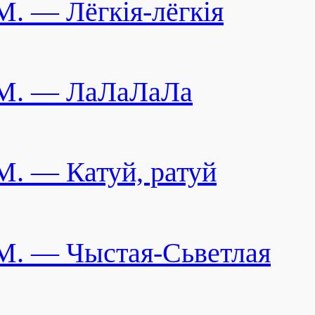
M. — Лёгкiя-лёгкiя
M. — ЛаЛаЛаЛа
M. — Катуй, ратуй
M. — Чыстая-Сьветлая