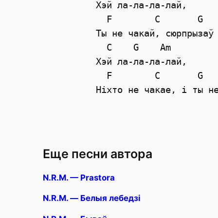
Хэй ла-ла-ла-лай,  

  F        C       G   
Ты не чакай, сюрпрызаў 
  C    G    Am

Хэй ла-ла-ла-лай,  

  F        C       G   
Еще песни автора
N.R.M. — Prastora
N.R.M. — Белыя лебедзi