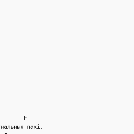
       F

нальныя пахi, 
