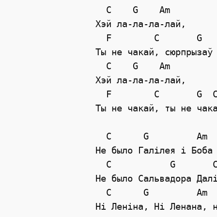
  C    G    Am

Хэй ла-ла-ла-лай,  

  F        C       G   
Ты не чакай, сюрпрызаў 
  C    G    Am

Хэй ла-ла-ла-лай,  

  F        C       G  C
Ты не чакай, ты не чака
  C      G         Am  
Не было Галiлея i Боба 
  C           G       C
Не было Сальвадора Далi
  C      G         Am  
Нi Ленiна, Нi Ленана, н