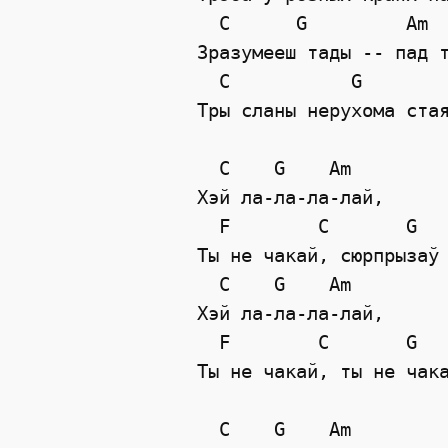
  C      G         Am  
Зразумееш тады -- пад т
  C           G        
Тры сланы нерухома стая
  C    G    Am

Хэй ла-ла-ла-лай,  

  F        C       G   
Ты не чакай, сюрпрызаў 
  C    G    Am

Хэй ла-ла-ла-лай,  

  F        C       G   
Ты не чакай, ты не чака
  C    G    Am
