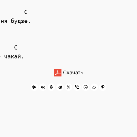
       C

ня будзе. 

    C

Скачать