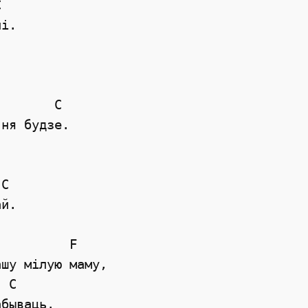


i. 

       C 

ня будзе. 

C 

й. 

         F

шу мiлую маму, 

 C

бываць. 
