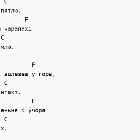
 C

пятлю. 

       F

 чарапахi 

C 

млю. 

         F

 залезеш у горы, 

 C

нтакт. 

         F

еньня i ўчора 

 C

х. 
