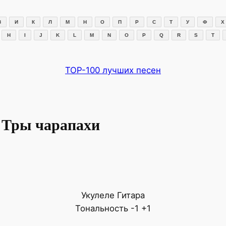
З
И
К
Л
М
Н
О
П
Р
С
Т
У
Ф
Х
H
I
J
K
L
M
N
O
P
Q
R
S
T
TOP-100 лучших песен
 Тры чарапахи
Укулеле
Гитара
Тональность
-1
+1