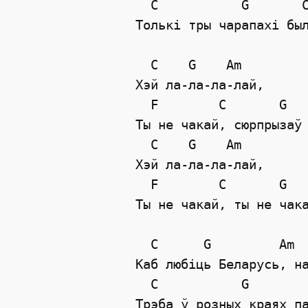
  C           G       C
Толькi тры чарапахi был
  C    G    Am

Хэй ла-ла-ла-лай, 

  F        C       G   
Ты не чакай, сюрпрызаў 
  C    G    Am

Хэй ла-ла-ла-лай,  

  F        C       G   
Ты не чакай, ты не чака
  C      G         Am  
Каб любiць Беларусь, на
  C           G        
Трэба ў розных краях па