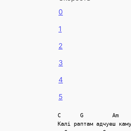
0
1
2
3
4
5
C      G         Am    
Калi раптам адчуеш каму