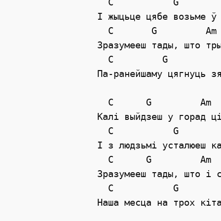
  C           G        
I жыцьце цябе возьме ў 
  C       G         Am 
Зразумееш тады, што тры
  C         G          
Па-ранейшаму цягнуць зя
  C      G         Am  
Калi выйдзеш у горад цi
  C           G        
I з людзьмi усталюеш ка
  C      G         Am  
Зразумееш тады, што i с
  C           G        
Наша месца на трох кiта