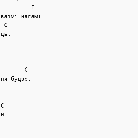
         F

ваiмi нагамi 

 C

ць. 

       C

ня будзе. 

C

й. 
