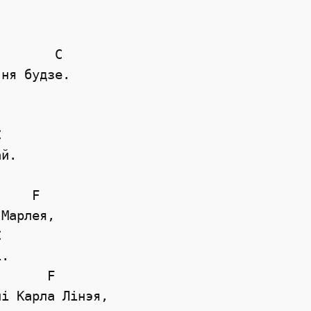
       C

ня будзе. 



й. 

    F

Марлея, 



. 

      F

i Карла Лiнэя, 
