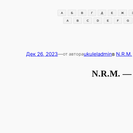
Перейти
к
А
Б
В
Г
Д
Е
Ж
содержимому
A
B
C
D
E
F
G
Дек 26, 2023
—
ukuleladmin
в
N.R.M.
от автора
N.R.M. —