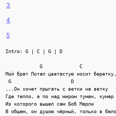
3
4
5
Intro: G | C | G | D

            G             C 

Мой брат Потап цветастую носит беретку,
 G                     D

...Он хочет прыгать с ветки на ветку  

Где тепло, а по над миром туман, кумар 
Из которого вышел сам Боб Марли  

В общем, он душою чёрный, только в бело