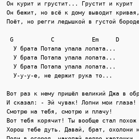
Он курит и грустит... Грустит и курит  
Он бежит, но всё к дому выводит кривая,
Поёт, но регги ледышкой в густой бороде
 G           C           Em     D

  У брата Потапа упала лопата...  

  У брата Потапа упала лопата... 

  У брата Потапа упала лопата... 

  У-у-у-е, не держит рука то... 

Вот раз к нему пришёл великий Джа в обр
И сказал: - Эй чувак! Лопни мои глаза! 
Смотрю на тебя, смотрю и плачу!  

Вот тебя корячит! Ты вообще стал похож 
Хорош тебе дуть. Давай, брат, охолони н
Поди в огород, накопай ведро картошки  