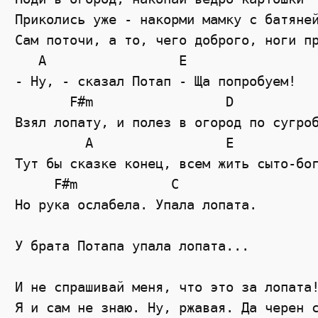
Приколись уже - накорми мамку с батяней
Сам поточи, а то, чего доброго, ноги пр
   A                 E

- Ну, - сказал Потап - Ща попробуем!  

       F#m                 D 

Взял лопату, и полез в огород по сугроб
         A                 E 

Тут бы сказке конец, всем жить сыто-бог
     F#m            C 

Но рука ослабела. Упала лопата.  

У брата Потапа упала лопата...  

И не спрашивай меня, что это за лопата!
Я и сам не знаю. Ну, ржавая. Да черен с