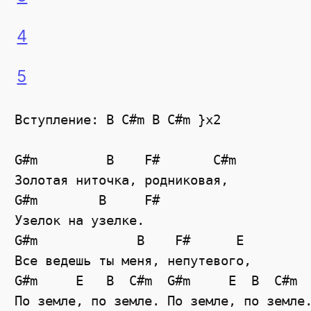
4
5
Вступление: B C#m B C#m }x2

G#m         B    F#       C#m

Золотая ниточка, родниковая,

G#m        B     F#

Узелок на узелке.

G#m             B    F#      E

Все ведешь ты меня, непутевого,

G#m     E   B  C#m  G#m     E  B  C#m

По земле, по земле. По земле, по земле.