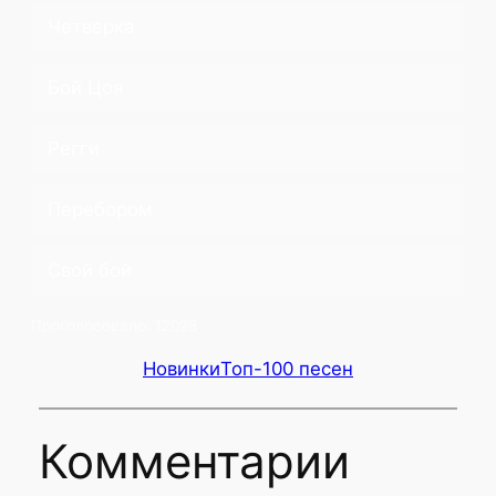
Четверка
Бой Цоя
Регги
Перебором
Свой бой
Проголосовало:
12028
Новинки
Топ-100 песен
Комментарии