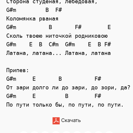
Сторона студёная, лебедовая,

G#m         B  F#

Коломянка рваная

G#m          B       F#        E

Сколь твоею ниточкой родниковою

G#m    E  B  C#m  G#m    E  B F#

Латана, латана... Латана, латана

Припев:

G#m     E       B          F#

От зари долго ли до зари, до зори, да?

G#m     E         B        F#

Скачать