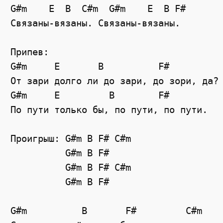
G#m    E  B  C#m  G#m    E  B F#

Связаны-вязаны. Связаны-вязаны.

Припев:

G#m     E       B          F#

От зари долго ли до зари, до зори, да?

G#m     E         B        F#

По пути только бы, по пути, по пути.

Проигрыш: G#m B F# C#m

          G#m B F#

          G#m B F# C#m

          G#m B F#

G#m          B       F#         C#m
