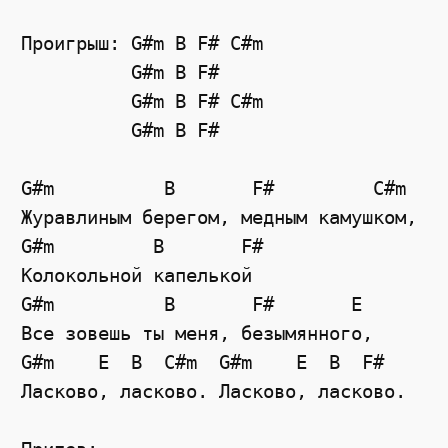
Проигрыш: G#m B F# C#m

          G#m B F#

          G#m B F# C#m

          G#m B F#

G#m          B       F#         C#m

Журавлиным берегом, медным камушком,

G#m         B       F#

Колокольной капелькой

G#m          B       F#       E

Все зовешь ты меня, безымянного,

G#m    E  B  C#m  G#m    E  B  F#

Ласково, ласково. Ласково, ласково.
