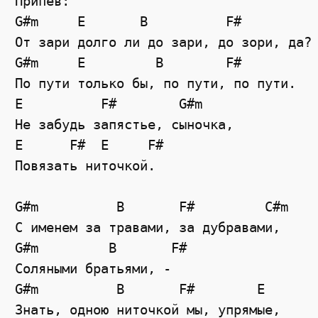
Припев:

G#m     E       B          F#

От зари долго ли до зари, до зори, да?

G#m     E         B        F#

По пути только бы, по пути, по пути.

E          F#        G#m

Не забудь запястье, сыночка,

E      F#  E     F#

Повязать ниточкой.

G#m          B       F#         C#m

С именем за травами, за дубравами,

G#m         B       F#

Соляными братьями, -

G#m          B       F#        E

Знать, одною ниточкой мы, упрямые,
