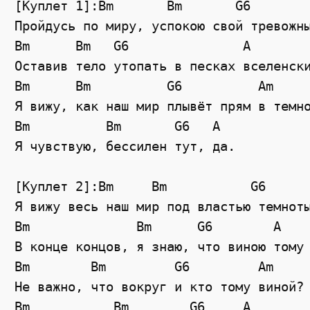
[Куплет 1]:Bm       Bm       G6        
Пройдусь по миру, успокою свой тревожны
Bm      Bm   G6               A

Оставив тело утопать в песках вселенски
Bm      Bm          G6          Am

Я вижу, как наш мир плывёт прям в темно
Bm          Bm       G6   A

Я чувствую, бессилен тут, да.

[Куплет 2]:Bm     Bm           G6      
Я вижу весь наш мир под властью темноты
Bm              Bm      G6        A

В конце концов, я знаю, что виною тому 
Bm        Bm         G6         Am

Не важно, что вокруг и кто тому виной?

Bm           Bm        G6     A
