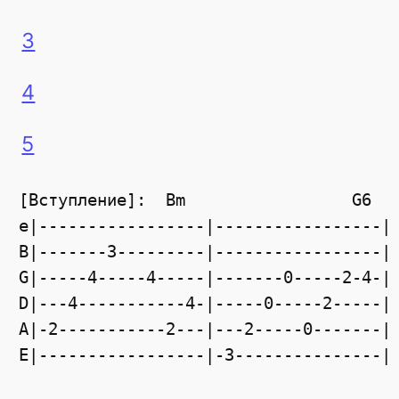
3
4
5
[Вступление]:  Bm                 G6   
e|-----------------|-----------------| 
B|-------3---------|-----------------| 
G|-----4-----4-----|-------0-----2-4-| 
D|---4-----------4-|-----0-----2-----| 
A|-2-----------2---|---2-----0-------| 
E|-----------------|-3---------------| 