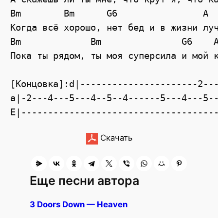
Bm        Bm      G6                A

Когда всё хорошо, нет бед и в жизни луч
Bm             Bm               G6    A
Пока ты рядом, ты моя суперсила и мой к
[Концовка]:d|----------------------2---
a|-2---4---5---4--5--4------5---4---5--
Скачать
Еще песни автора
3 Doors Down — Heaven