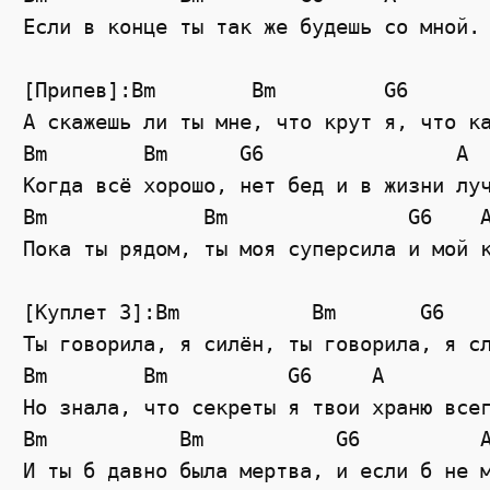
Если в конце ты так же будешь со мной.

[Припев]:Bm        Bm         G6       
А скажешь ли ты мне, что крут я, что ка
Bm        Bm      G6                A

Когда всё хорошо, нет бед и в жизни луч
Bm             Bm               G6    A
Пока ты рядом, ты моя суперсила и мой к
[Куплет 3]:Bm           Bm       G6    
Ты говорила, я силён, ты говорила, я сл
Bm        Bm          G6     A

Но знала, что секреты я твои храню всег
Bm           Bm           G6          A
И ты б давно была мертва, и если б не м