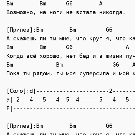
Bm        Bm      G6        A

Возможно, на ноги не встала никогда.

[Припев]:Bm        Bm         G6       
А скажешь ли ты мне, что крут я, что ка
Bm        Bm      G6                A

Когда всё хорошо, нет бед и в жизни луч
Bm             Bm               G6    A
Пока ты рядом, ты моя суперсила и мой к
[Соло]:d|----------------------2-------
a|-2---4---5---4--5--4------5---4---5--
E|-------------------------------------
[Припев]:Bm        Bm         G6       
А скажешь ли ты мне, что крут я, что ка