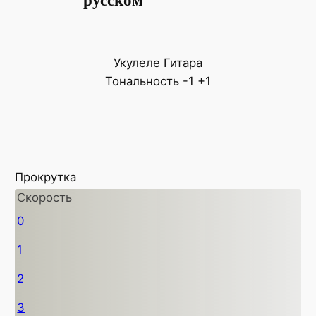
русском
Укулеле
Гитара
Тональность
-1
+1
Прокрутка
Скорость
0
1
2
3