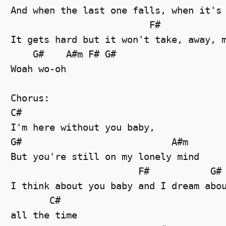
And when the last one falls, when it's 
                         F#            
It gets hard but it won't take, away, m
    G#    A#m F# G#

Woah wo-oh  

Chorus:

C#                        

I'm here without you baby, 

G#                           A#m

But you're still on my lonely mind 

                       F#           G#

I think about you baby and I dream abou
       C#

all the time
