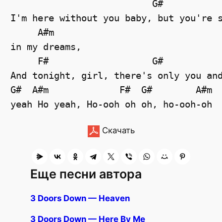
                          G#

I'm here without you baby, but you're s
     A#m

in my dreams,

     F#                   G#           
And tonight, girl, there's only you and
G#  A#m             F#  G#        A#m

Скачать
Еще песни автора
3 Doors Down — Heaven
3 Doors Down — Here By Me