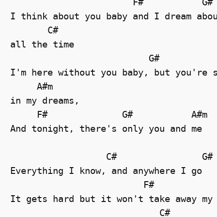
                       F#           G#

I think about you baby and I dream abou
       C#

all the time

                          G#

I'm here without you baby, but you're s
     A#m

in my dreams,

     F#              G#           A#m 

And tonight, there's only you and me 

                  C#                G#

Everything I know, and anywhere I go 

                         F#            
It gets hard but it won't take away my 
                            C#         