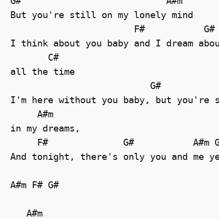
G#                           A#m

But you're still on my lonely mind 

                       F#           G#

I think about you baby and I dream abou
       C#

all the time

                          G#

I'm here without you baby, but you're s
     A#m

in my dreams,

     F#              G#           A#m G
And tonight, there's only you and me ye
A#m F# G#

   A#m              
