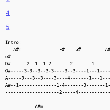
4
5
Intro:

   A#m              F#    G#         A#
e#-------------------------------------
D#------2--1--1-2-------2-------1------
G#-----3-3--3--3-3----3--3----1---1----
A-----3---3--3----3----4-------1---1---
A#--1--------------1-4-------3-------1-
--------------------2-----4------------
           A#m                  
