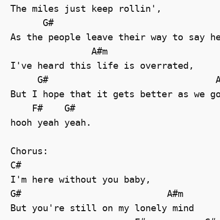
The miles just keep rollin', 

      G#                               
As the people leave their way to say he
               A#m                

I've heard this life is overrated, 

     G#                               A
But I hope that it gets better as we go
    F#    G#

hooh yeah yeah.

Chorus:

C#                        

I'm here without you baby, 

G#                           A#m

But you're still on my lonely mind 
