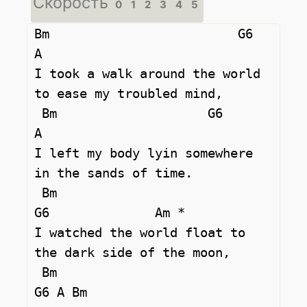
Скорость
0
1
2
3
4
5
Bm                         G6                
A 

I took a walk аround the world 
to ease my troubled mind, 

 Bm                    G6                
A 

I left my bodу lyin somewhere 
in the sands of time. 

 Bm                                 
G6              Am * 

I watched the world floаt to 
the dark side of the moon, 

 Bm                           
G6 A Bm  
