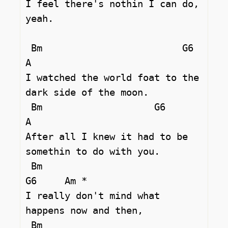
I feel there's nothin I can do, 
yeah. 

 Bm                         G6                
A 

I watched the world foаt to the 
dark side of the moon.  

 Bm                    G6                
A 

After all I knew it had to be 
somethin to do with you.  

 Bm                                 
G6     Am * 

I really don't mind what 
happens now and then,  

 Bm                           