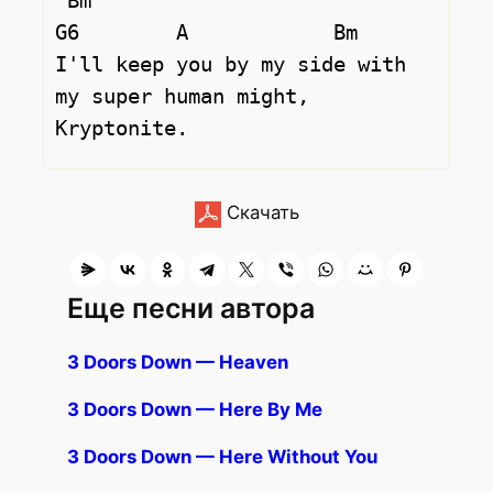
 Bm                              
G6        A            Bm   

I'll keep you by my side with 
my super human might, 
Скачать
Еще песни автора
3 Doors Down — Heaven
3 Doors Down — Here By Me
3 Doors Down — Here Without You