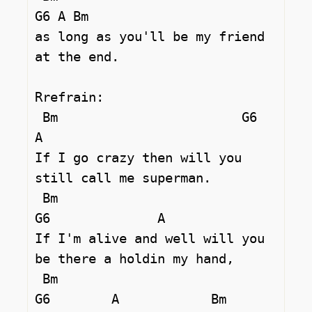
G6 A Bm  

as long as you'll be my friend 
at the end. 

Rrefrain: 

 Bm                        G6                 
A 

If I go crazy then will you 
still call me superman. 

 Bm                           
G6              A  

If I'm alive and well will you 
be there a holdin my hand, 

 Bm                              
G6        A            Bm   
