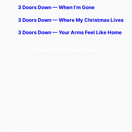
3 Doors Down — When I’m Gone
3 Doors Down — Where My Christmas Lives
3 Doors Down — Your Arms Feel Like Home
Какой бой для этой песни?
Шестерка
Восьмерка
Четверка
Бой Цоя
Регги