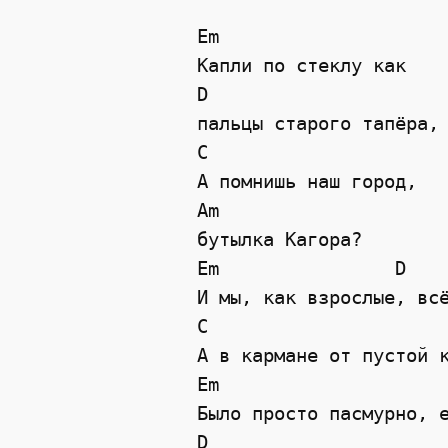
Em   

Капли по стеклу как   

D   

пальцы старого тапёра, 
C   

А помнишь наш город,   
Am   

бутылка Кагора? 

Em                D 

И мы, как взрослые, всё
C                      
А в кармане от пустой к
Em   

Было просто пасмурно, е
D   
