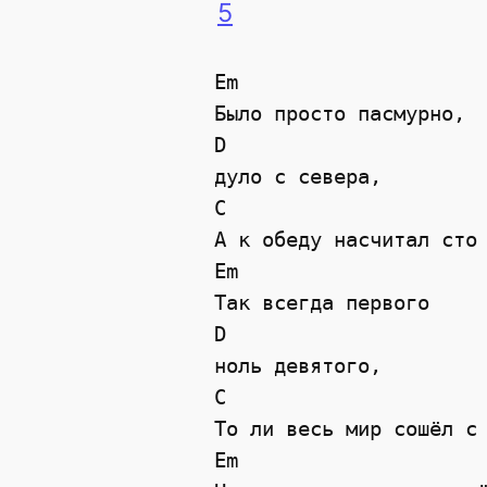
5
Em    

Было просто пасмурно,  
D  

дуло с севера, 

C                      
А к обеду насчитал сто 
Em   

Так всегда первого   

D   

ноль девятого, 

C                      
То ли весь мир сошёл с 
Em   
