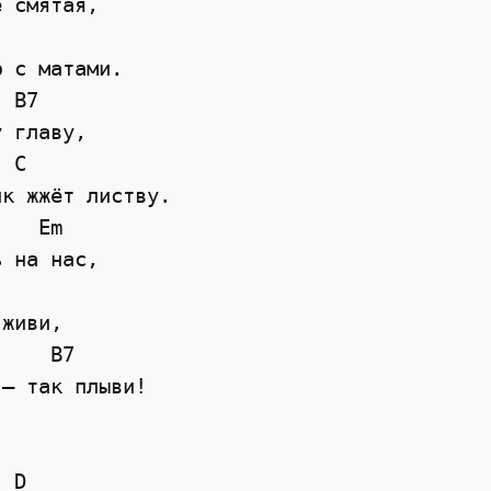
 смятая, 

 с матами. 

 B7 

 главу,   

 C 

к жжёт листву. 

   Em 

 на нас, 

живи, 

    B7   

— так плыви! 

 D
