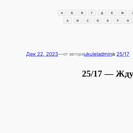
Перейти
к
А
Б
В
Г
Д
Е
Ж
содержимому
A
B
C
D
E
F
G
Дек 22, 2023
—
ukuleladmin
в
25/17
от автора
25/17 — Жду