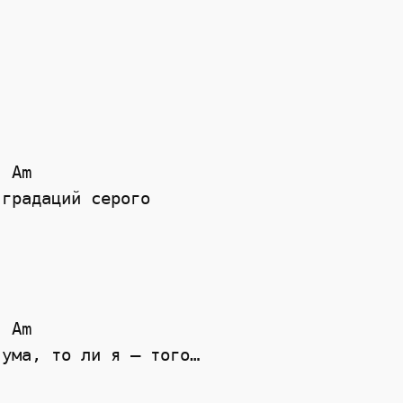
 

 Am 

градаций серого 

 Am 

ума, то ли я — того… 
