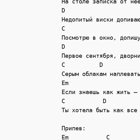
На столе записка от неё
D   

Недопитый виски допиваю
C                      
Посмотрю в окно, допишу
D                      
Первое сентября, дворни
C          D           
Серым облакам наплевать
Em   

Если знаешь как жить — 
C           D          
Ты хотела быть как все 
Припев: 

Em           C         