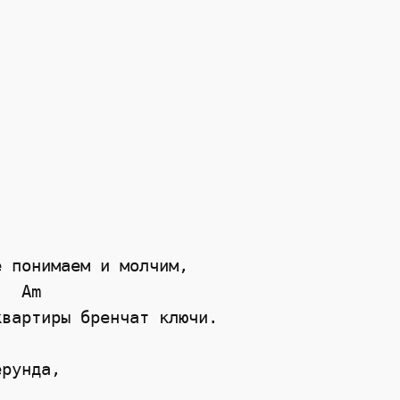




 понимаем и молчим,   

  Am 

вартиры бренчат ключи. 

рунда, 
