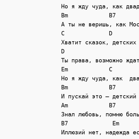
Но я жду чуда, как двад
Bm            B7       
А ты не веришь, как Мос
C             D   

Хватит сказок, детских 
D 

Ты права, возможно ждат
Em            C        
Но я жду чуда, как  два
Bm            B7       
И пускай это — детский 
Am            B7

Знал любовь, помню боль
B7             Em

Иллюзий нет, надежда ес