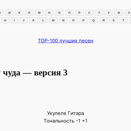
З
И
К
Л
М
Н
О
П
Р
С
Т
У
Ф
Х
H
I
J
K
L
M
N
O
P
Q
R
S
T
TOP-100 лучших песен
 чуда — версия 3
Укулеле
Гитара
Тональность
-1
+1