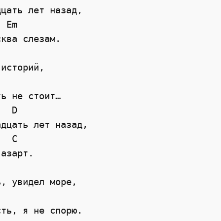
цать лет назад,   

 Em

ква слезам.   

историй,   

ь не стоит…   

  D

дцать лет назад,   

  C

азарт.   

, увидел море,   

ть, я не спорю. 
