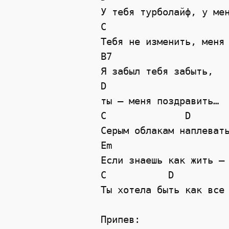
У тебя турболайф, у мен
C   

Тебя не изменить, меня 
B7   

Я забыл тебя забыть,   
D   

ты — меня поздравить… 

C              D       
Серым облакам наплевать
Em   

Если знаешь как жить — 
C           D          
Ты хотела быть как все 
Припев: 
