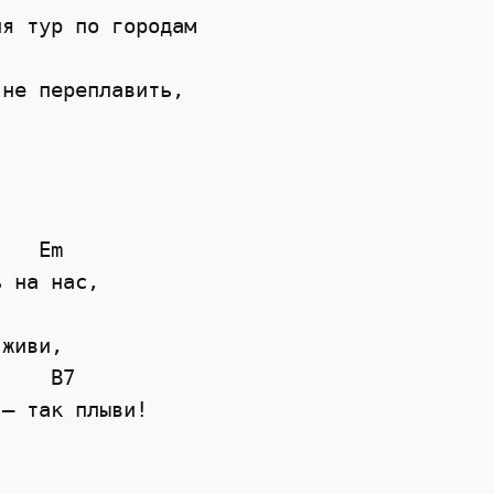
я тур по городам 

не переплавить, 



   Em 

 на нас, 

живи, 

    B7 

— так плыви! 
