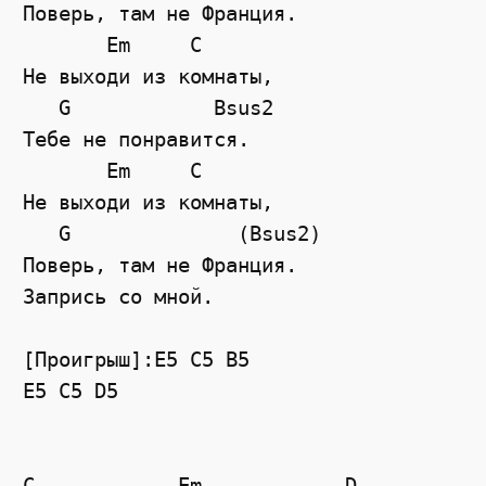
Поверь, там не Франция.  
Em
C
Не выходи из комнаты, 
G
Bsus2
Тебе не понравится. 
Em
C
Не выходи из комнаты, 
   G              (Bsus2)
Поверь, там не Франция.  
Запрись со мной. 
[Проигрыш]:E5 C5 B5
E5
C5
D5
C
Em
D