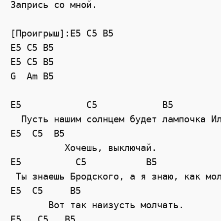
Запрись со мной.
[Проигрыш]:E5 C5 B5
E5
C5
B5
E5
C5
B5
G
Am
B5
E5
C5
B5
  Пусть нашим солнцем будет лампочка И
E5
C5
B5
          Хочешь, выключай. 
E5
C5
B5
 Ты знаешь Бродского, а я знаю, как мо
E5
C5
B5
       Вот так наизусть молчать. 
E5
C5
B5