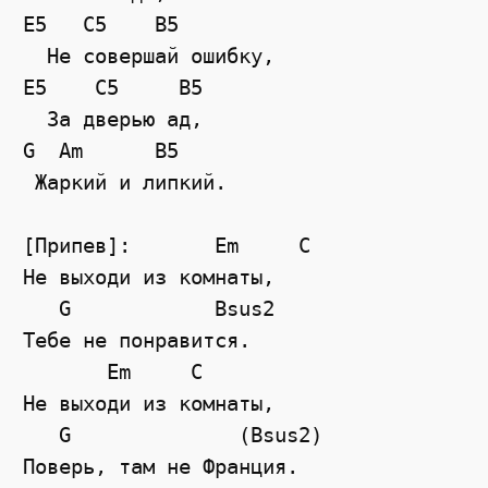
E5
C5
B5
  Не совершай ошибку,
E5
C5
B5
  За дверью ад,
G
Am
B5
 Жаркий и липкий.
[Припев]:       Em     C 
Не выходи из комнаты, 
G
Bsus2
Тебе не понравится. 
Em
C
Не выходи из комнаты, 
   G              (Bsus2)
Поверь, там не Франция.  