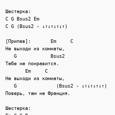
Шестерка:
C
G
Bsus2
Em
C G (Bsus2 - ↓↑↓↑↓↑↓↑)
[Припев]:       Em     C 
Не выходи из комнаты, 
G
Bsus2
Тебе не понравится. 
Em
C
Не выходи из комнаты, 
   G              (Bsus2 - ↓↑↓↑↓↑↓↑)
Поверь, там не Франция.
Шестерка: