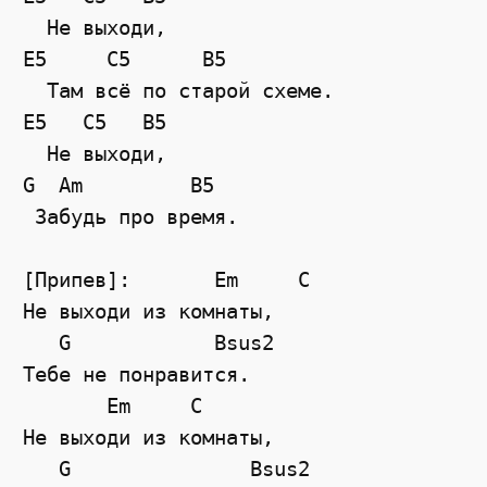
  Не выходи, 
E5
C5
B5
  Там всё по старой схеме. 
E5
C5
B5
  Не выходи, 
G
Am
B5
 Забудь про время. 
[Припев]:       Em     C 
Не выходи из комнаты, 
G
Bsus2
Тебе не понравится. 
Em
C
Не выходи из комнаты, 
G
Bsus2