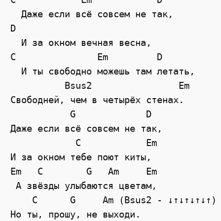
  Даже если всё совсем не так,
D
  И за окном вечная весна,
С               Em         D 
  И ты свободно можешь там летать,
Bsus2
Em
Свободней, чем в четырёх стенах.
G
D
Даже если всё совсем не так, 
C
Em
И за окном тебе поют киты, 
Em
C
G
Am
Em
 А звёзды улыбаются цветам, 
    C      G     Am (Bsus2 - ↓↑↓↑↓↑↓↑)
Но ты, прошу, не выходи.