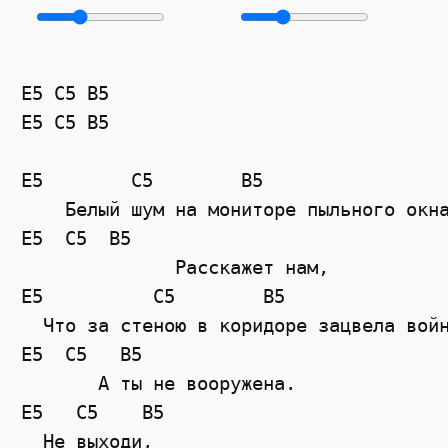
E5
C5
B5
E5
C5
B5
E5
C5
B5
    Белый шум на мониторе пыльного окн
E5
C5
B5
              Расскажет нам,
E5
C5
B5
  Что за стеною в коридоре зацвела вой
E5
C5
B5
       А ты не вооружена.
E5
C5
B5
  Не выходи, 