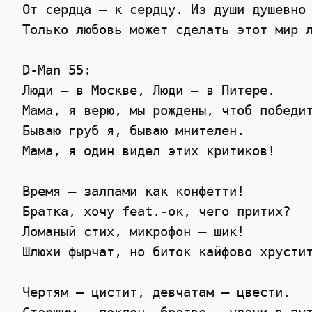
 От сердца — к сердцу. Из души душевно 
 Только любовь может сделать этот мир л
 D-Man 55:

 Люди – в Москве, Люди – в Питере.

 Мама, я верю, мы рождены, чтоб победит
 Бываю груб я, бываю мнителен.

 Мама, я один видел этих критиков!

 Время – залпами как конфетти!

 Братка, хочу feat.-ок, чего притих?

 Ломаный стих, микрофон – шик!

 Шлюхи фырчат, но биток кайфово хрустит
 Чертям – цистит, девчатам – цвести.
