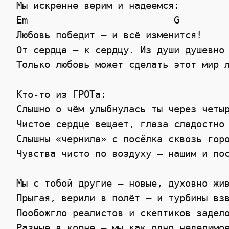
 Мы искренне верим и надеемся:

 Em                          G

 Любовь победит – и всё изменится!

 От сердца — к сердцу. Из души душевно 
 Только любовь может сделать этот мир л
 Кто-то из ГРОТа:

 Слышно о чём улыбнулась ты через четыр
 Чистое сердце вещает, глаза сладостно 
 Слышны «чернила» с посёлка сквозь горо
 Чувства чисто по воздуху – нашим и пос
 Мы с тобой другие – новые, духовно жив
 Прыгая, верили в полёт – и турбины взв
 Пообожгло реалистов и скептиков задело
 Разные в корне — мы как одно неделимое