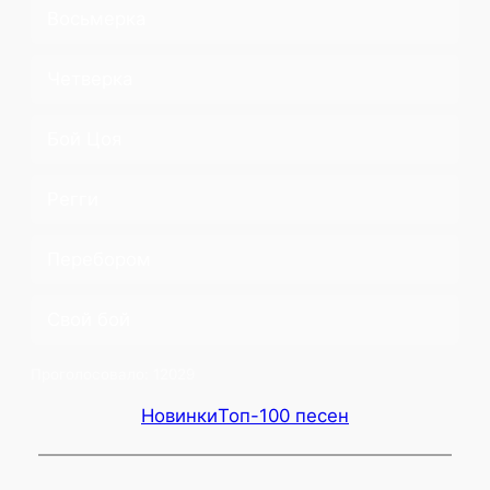
Восьмерка
Четверка
Бой Цоя
Регги
Перебором
Свой бой
Проголосовало:
12029
Новинки
Топ-100 песен