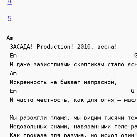
4
5
Am

 ЗАСАДА! Production! 2010, весна!

 Em                                   G
 И даже завистливым скептикам стало ясн
 Am

 Искренность не бывает напрасной,

 Em                                  G

 И часто честность, как для огня – масл
 Мы разожгли пламя, мы видим тысячи тех
 Недовольных снами, навязанными теле-ра
 Как проказа для разума, но исход один!