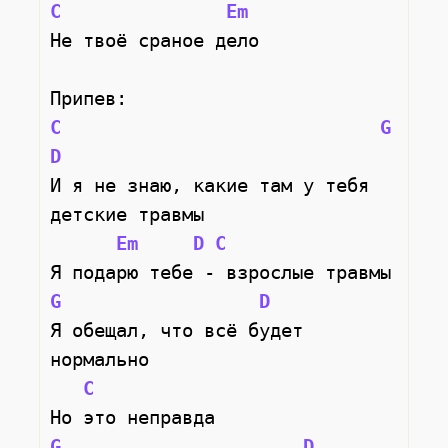
C
Em
Не твоё сраное дело
Припев:
C
G
D
И я не знаю, какие там у тебя 
детские травмы
Em
D
C
Я подарю тебе - взрослые травмы
G
D
Я обещал, что всё будет 
нормально
C
Но это неправда
G
D