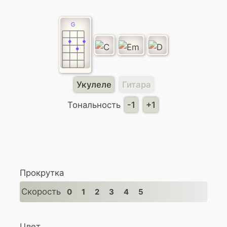
Укулеле
Гитара
Тональность
-1
+1
Прокрутка
Скорость
0
1
2
3
4
5
Цвет