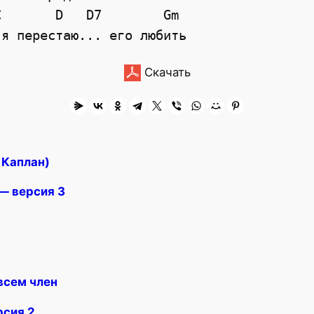
C
D
D7
Gm
 я перестаю... его любить
Скачать
 Каплан)
— версия 3
всем член
рсия 2