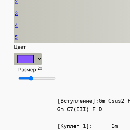
2
3
4
5
Цвет
20
Размер
[Вступление]:Gm Csus2 
Gm C7(III) F D
[Куплет 1]:      Gm