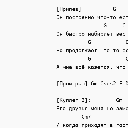
[Припев]:         G   
Он постоянно что-то ес
G
C
Он быстро набирает вес
G
Но продолжает что-то е
G
А мне всё кажется, что
[Проигрыш]:Gm Csus2 F 
[Куплет 2]:        Gm
Его друзья меня не зам
Cm7
И когда приходят в гос