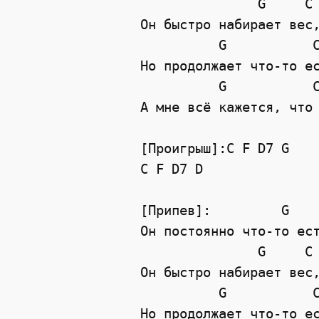
G
C
Он быстро набирает вес
G
Но продолжает что-то е
G
А мне всё кажется, что
[Проигрыш]:C F D7 G
C
F
D7
D
[Припев]:         G   
Он постоянно что-то ес
G
C
Он быстро набирает вес
G
Но продолжает что-то е