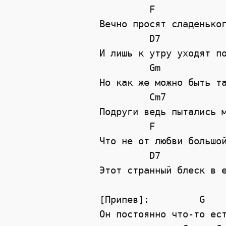
F
Вечно просят сладенько
D7
И лишь к утру уходят п
Gm
Но как же можно быть т
Cm7
Подруги ведь пытались 
F
Что не от любви большо
D7
Этот странный блеск в 
[Припев]:         G   
Он постоянно что-то ес