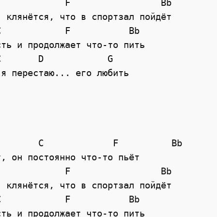
F
Bb
, клянётся, что в спортзал пойдёт
C
F
Bb
сть и продолжает что-то пить
C
D
G
 я перестаю... его любить
        C             F          Bb
т, он постоянно что-то пьёт
F
Bb
, клянётся, что в спортзал пойдёт
C
F
Bb
сть и продолжает что-то пить