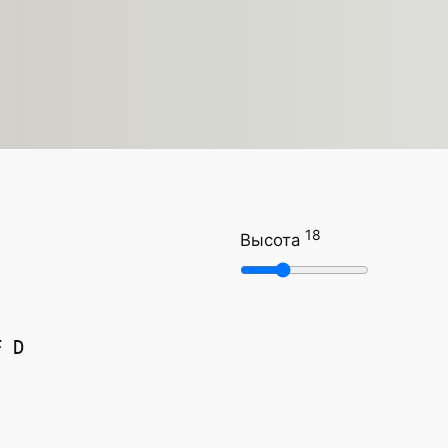
18
Высота
F D