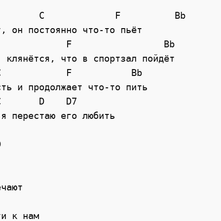
        C             F          Bb
т, он постоянно что-то пьёт
F
Bb
, клянётся, что в спортзал пойдёт
C
F
Bb
сть и продолжает что-то пить
C
D
D7
 я перестаю его любить
D
ечают
ти к нам