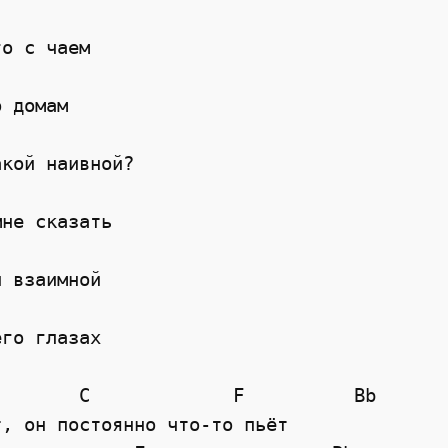
го с чаем
о домам
акой наивной?
мне сказать
й взаимной
его глазах
        C             F          Bb
т, он постоянно что-то пьёт