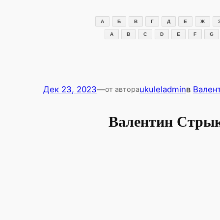
Перейти
к
А
Б
В
Г
Д
Е
Ж
содержимому
A
B
C
D
E
F
G
Дек 23, 2023
—
ukuleladmin
в
Вален
от автора
Валентин Стрык