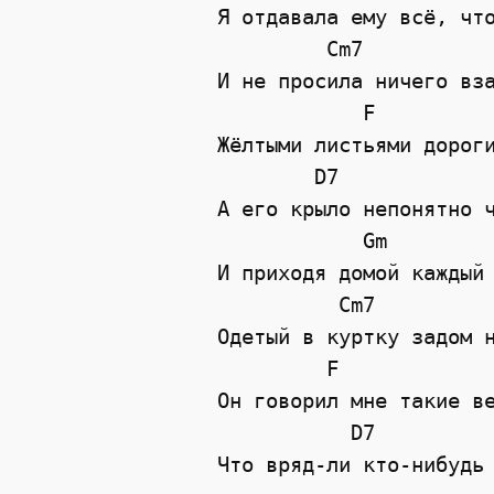
Я отдавала ему всё, чт
Cm7
И не просила ничего вз
F
Жёлтыми листьями дорог
D7
А его крыло непонятно 
Gm
И приходя домой каждый
Cm7
Одетый в куртку задом 
F
Он говорил мне такие в
D7
Что вряд-ли кто-нибудь