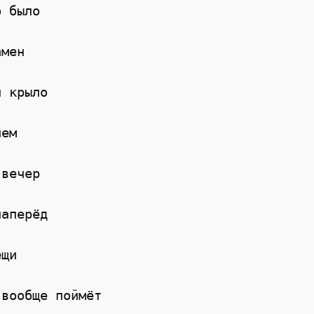
о было
амен
и крыло
чем
 вечер
наперёд
ещи
 вообще поймёт