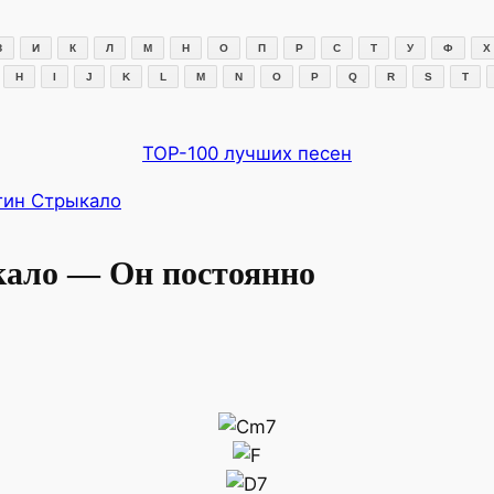
З
И
К
Л
М
Н
О
П
Р
С
Т
У
Ф
Х
H
I
J
K
L
M
N
O
P
Q
R
S
T
TOP-100 лучших песен
тин Стрыкало
ало — Он постоянно