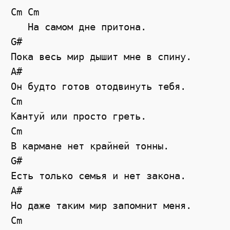
Cm Cm

   На самом дне притона. 

G#

Пока весь мир дышит мне в спину. 

A#

Он будто готов отодвинуть тебя. 

Cm

Кантуй или просто греть. 

Cm

В кармане нет крайней тонны. 

G#

Есть только семья и нет закона. 

A#

Но даже таким мир запомнит меня. 

Cm
