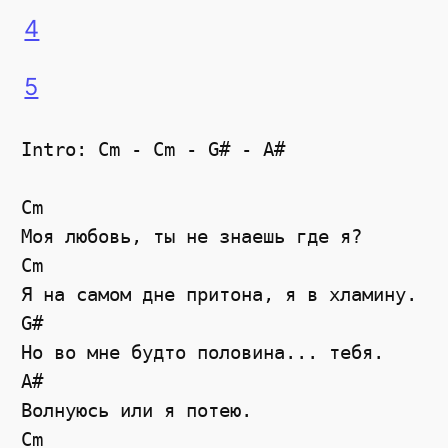
4
5
Intro: Cm - Cm - G# - A#

Cm

Моя любовь, ты не знаешь где я? 

Cm

Я на самом дне притона, я в хламину. 

G#

Но во мне будто половина... тебя. 

A#

Волнуюсь или я потею. 

Cm
