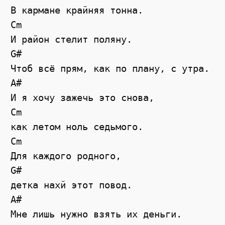
В кармане крайняя тонна. 

Cm

И район стелит поляну. 

G#

Чтоб всё прям, как по плану, с утра. 

A#

И я хочу зажечь это снова, 

Cm

как летом ноль седьмого. 

Cm

Для каждого родного, 

G#

детка нахй этот повод. 

A#

Мне лишь нужно взять их деньги. 
