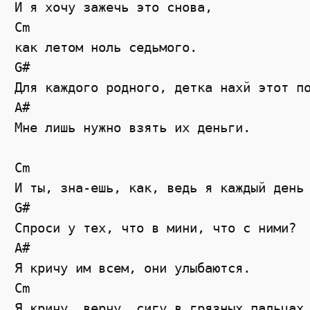
И я хочу зажечь это снова, 

Cm

как летом ноль седьмого. 

G#

Для каждого родного, детка нахй этот по
A#

Мне лишь нужно взять их деньги. 

Cm

И ты, зна-ешь, как, ведь я каждый день 
G#

Спроси у тех, что в мини, что с ними? 

A#

Я кричу им всем, они улыбаются. 

Cm

Я кричу, верчу, сигу в грязных пальцах,