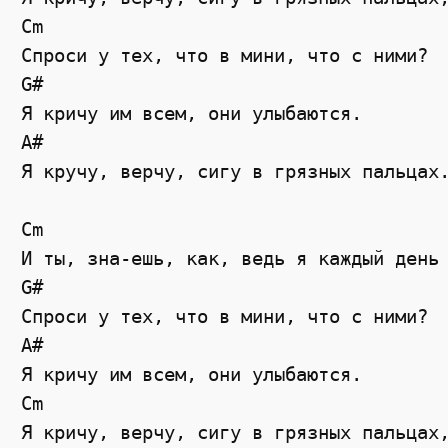
Cm

Спроси у тех, что в мини, что с ними? 

G#

Я кричу им всем, они улыбаются. 

A#

Я кручу, верчу, сигу в грязных пальцах.
Cm

И ты, зна-ешь, как, ведь я каждый день 
G#

Спроси у тех, что в мини, что с ними? 

A#

Я кричу им всем, они улыбаются. 

Cm

Я кричу, верчу, сигу в грязных пальцах,