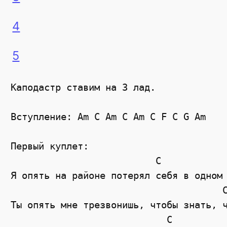
4
5
Каподастр ставим на 3 лад.

Вступление: Am C Am C Am C F C G Am

Первый куплет:

                          C            
Я опять на районе потерял себя в одном 
                                      C
Ты опять мне трезвонишь, чтобы знать, ч
                            C          