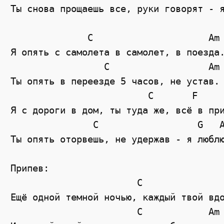
Ты снова прощаешь все, руки говорят - я
              C                     Am

Я опять с самолета в самолет, в поезда.
                 C                  Am

Ты опять в переезде 5 часов, не устав.

                         C       F

Я с дороги в дом, ты туда же, всё в при
               C                  G   A
Ты опять оторвешь, не удержав - я люблю
Припев:

                       C               
Ещё одной темной ночью, каждый твой вдо
                       C            Am
