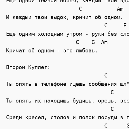
Ещё одной темной ночью, каждый твой вдо
                       C           Am

И каждый твой выдох, кричит об одном.

                               C     F

Еще одним холодным утром - руки без сло
                      C    G  Am

Кричат об одном - это любовь.

Второй Куплет:   

                               C       
Ты опять в телефоне ищешь сообщения шл*
                                 C     
Ты опять их находишь будишь, орешь, все
                                 C     
Среди кресел, столов и полок посуды в п
                               C      G