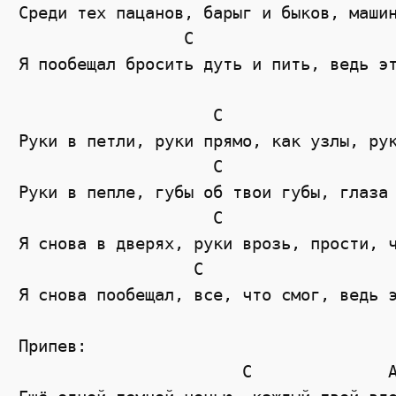
Среди тех пацанов, барыг и быков, машин
                 C                     
Я пообещал бросить дуть и пить, ведь эт
                    C                  
Руки в петли, руки прямо, как узлы, рук
                    C                  
Руки в пепле, губы об твои губы, глаза 
                    C                  
Я снова в дверях, руки врозь, прости, ч
                  C                    
Я снова пообещал, все, что смог, ведь э
Припев:

                       C              A