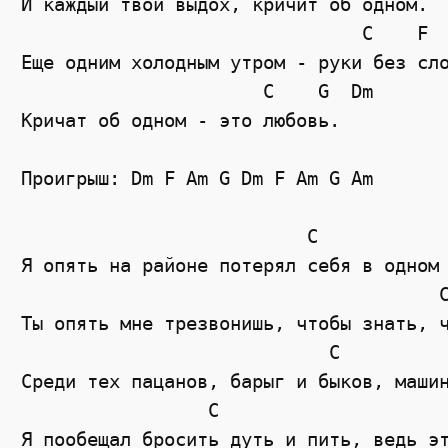
И каждый твой выдох, кричит об одном.

                               C    F

Еще одним холодным утром - руки без сло
                      C    G  Dm

Кричат об одном - это любовь.

Проигрыш: Dm F Am G Dm F Am G Am

                          C            
Я опять на районе потерял себя в одном 
                                      C
Ты опять мне трезвонишь, чтобы знать, ч
                            C          
Среди тех пацанов, барыг и быков, машин
                 C                     