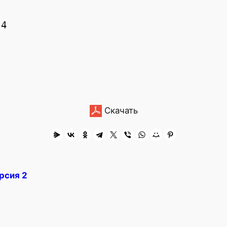
4

Скачать
ерсия 2