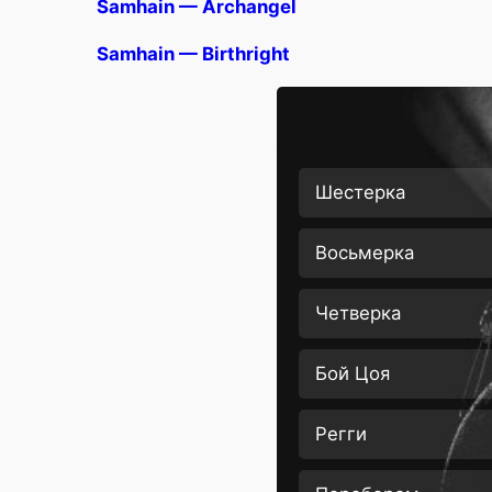
Samhain — Archangel
Samhain — Birthright
Шестерка
Восьмерка
Четверка
Бой Цоя
Регги