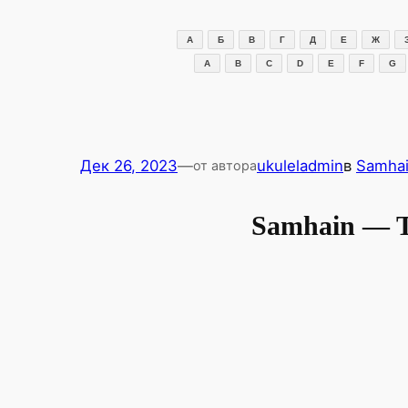
Перейти
к
А
Б
В
Г
Д
Е
Ж
содержимому
A
B
C
D
E
F
G
Дек 26, 2023
—
ukuleladmin
в
Samha
от автора
Samhain — T