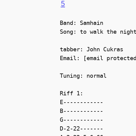
5
Band: Samhain

Song: to walk the night
tabber: John Cukras

Email: [email protected
Tuning: normal

Riff 1:

E------------

B------------

G------------

D-2-22-------
