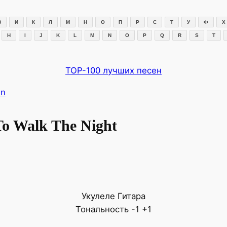
З
И
К
Л
М
Н
О
П
Р
С
Т
У
Ф
Х
H
I
J
K
L
M
N
O
P
Q
R
S
T
TOP-100 лучших песен
in
o Walk The Night
Укулеле
Гитара
Тональность
-1
+1