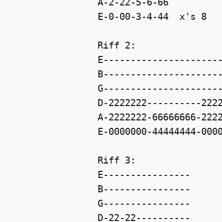
A-2-22-5-6-66

E-0-00-3-4-44  x's 8

Riff 2:

E----------------------
B----------------------
G----------------------
D-2222222----------2222
A-2222222-66666666-2222
E-0000000-44444444-0000
Riff 3:

E----------------

B----------------

G----------------

D-22-22----------
