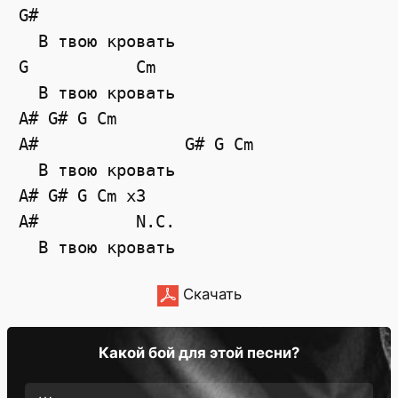
G#

  В твою кровать

G           Cm

  В твою кровать

A# G# G Cm

A#               G# G Cm

  В твою кровать

A# G# G Cm x3

A#          N.C.

Скачать
Какой бой для этой песни?