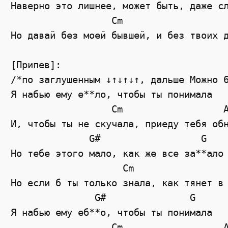
Наверно это лишнее, может быть, даже сл
                  Cm                   
Но давай без моей бывшей, и без твоих д
[Припев]:

/*по заглушенным ↓↑↓↑↓↑, дальше Можно 6
Я набью ему е**ло, чтобы ты понимала

                  Cm                  A
И, чтобы ты не скучала, приеду тебя обн
              G#                  G

Но тебе этого мало, как же все за**ало

                    Cm                 
Но если б ты только знала, как тянет в 
               G#               G

Я набью ему еб**о, чтобы ты понимала

                  Cm                  A