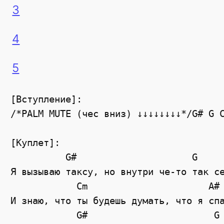
3
4
5
[Вступление]:

/*PALM MUTE (чес вниз) ↓↓↓↓↓↓↓↓*/G# G C
[Куплет]:

          G#                     G

Я вызываю таксу, но внутри че-то так се
            Cm                      A#

И знаю, что ты будешь думать, что я спа
            G#                       G
