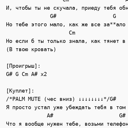
И, чтобы ты не скучала, приеду тебя обн
              G#                  G

Но тебе этого мало, как же все за**ало

                    Cm                 
Но если б ты только знала, как тянет в 
(В твою кровать)

[Проигрыш]:

G# G Cm A# x2

[Куплет]:

/*PALM MUTE (чес вниз) ↓↓↓↓↓↓↓↓*/G#    
Я просто устал уже убеждать тебя в том

             A#                     G#

Что я вообще нужен тебе, возьми телефон