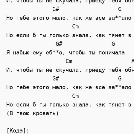
И, чтобы ты не скучала, приеду тебя обн
              G#                  G

Но тебе этого мало, как же все за**ало

                    Cm                 
Но если б ты только знала, как тянет в 
               G#               G

Я набью ему еб**о, чтобы ты понимала

                  Cm                  A
И, чтобы ты не скучала, приеду тебя обн
              G#                  G

Но тебе этого мало, как же все за**ало

                    Cm                 
Но если б ты только знала, как тянет в 
(В твою кровать)

[Кода]:
