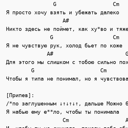
               G                  Cm

Я просто хочу взять и убежать далеко

                  A#                   
Никто здесь не поймет, как ху*во и тяже
              G                   Cm

Я не чувствую рук, холод бьет по коже

             A#                       G
Для этого мы слишком с тобою сильно пох
        G                     Cm       
Чтобы я типа не понимал, но я чувствова
[Припев]:

/*по заглушенным ↓↑↓↑↓↑, дальше Можно 6
Я набью ему е**ло, чтобы ты понимала

                  Cm                  A