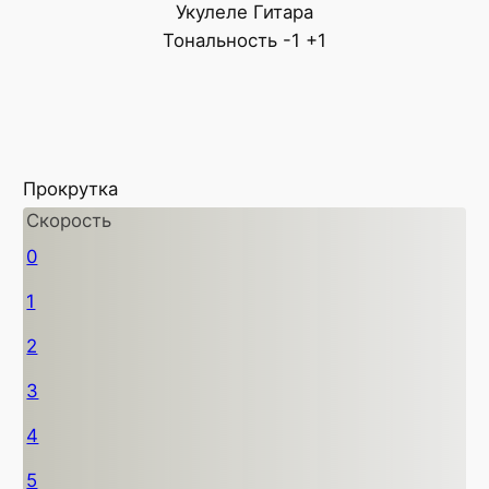
Укулеле
Гитара
Тональность
-1
+1
Прокрутка
Скорость
0
1
2
3
4
5