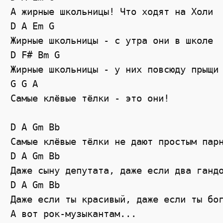
А жирные школьницы! Что ходят на Холи

D A Em G

Жирные школьницы - с утра они в школе

D F# Bm G

Жирные школьницы - у них повсюду прыщи

G G A

Самые клёвые тёлки - это они!

D A Gm Bb

Самые клёвые тёлки не дают простым парн
D A Gm Bb

Даже сыну депутата, даже если два гандо
D A Gm Bb

Даже если ты красивый, даже если ты бог
А вот рок-музыкантам...
