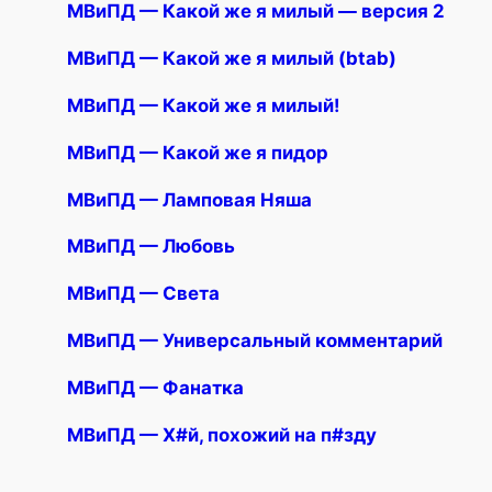
МВиПД — Какой же я милый — версия 2
МВиПД — Какой же я милый (btab)
МВиПД — Какой же я милый!
МВиПД — Какой же я пидор
МВиПД — Ламповая Няша
МВиПД — Любовь
МВиПД — Света
МВиПД — Универсальный комментарий
МВиПД — Фанатка
МВиПД — Х#й, похожий на п#зду