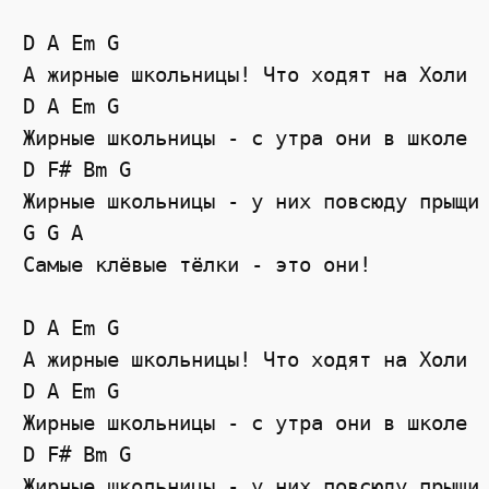
D A Em G

А жирные школьницы! Что ходят на Холи

D A Em G

Жирные школьницы - с утра они в школе

D F# Bm G

Жирные школьницы - у них повсюду прыщи

G G A

Самые клёвые тёлки - это они!

D A Em G

А жирные школьницы! Что ходят на Холи

D A Em G

Жирные школьницы - с утра они в школе

D F# Bm G

Жирные школьницы - у них повсюду прыщи
