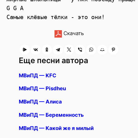
G G A

Скачать
Еще песни автора
МВиПД — KFC
МВиПД — Pisdheu
МВиПД — Алиса
МВиПД — Беременность
МВиПД — Какой же я милый