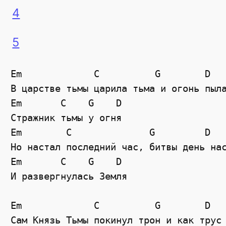
4
5
Em             C          G        D

В царстве тьмы царила тьма и огонь пыла
Em       C    G    D

Стражник тьмы у огня

Em        C              G         D

Но настал последний час, битвы день нас
Em       C    G    D

И развергнулась Земля

Em             C          G        D

Сам Князь Тьмы покинул трон и как трус 