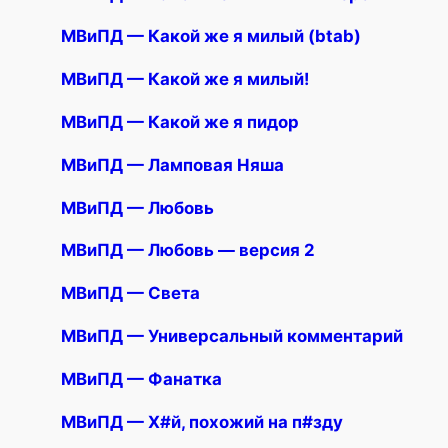
МВиПД — Какой же я милый (btab)
МВиПД — Какой же я милый!
МВиПД — Какой же я пидор
МВиПД — Ламповая Няша
МВиПД — Любовь
МВиПД — Любовь — версия 2
МВиПД — Света
МВиПД — Универсальный комментарий
МВиПД — Фанатка
МВиПД — Х#й, похожий на п#зду