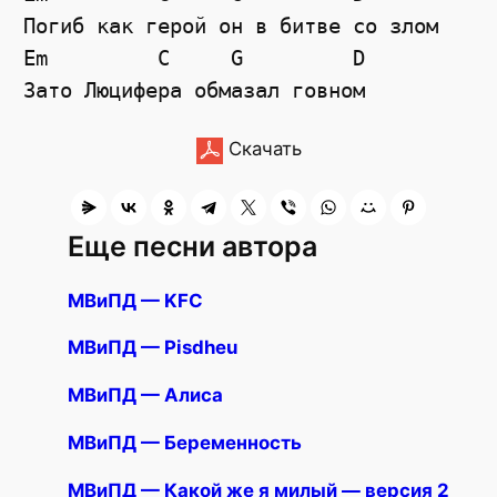
Погиб как герой он в битве со злом

Em         C     G         D

Скачать
Еще песни автора
МВиПД — KFC
МВиПД — Pisdheu
МВиПД — Алиса
МВиПД — Беременность
МВиПД — Какой же я милый — версия 2