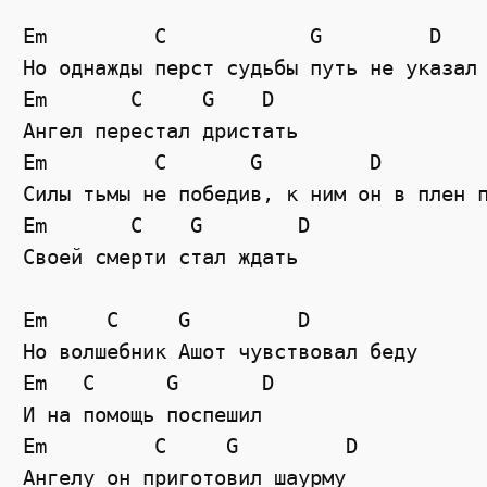
Em         C            G         D

Но однажды перст судьбы путь не указал

Em       C     G    D

Ангел перестал дристать

Em         C       G         D

Силы тьмы не победив, к ним он в плен п
Em       C    G        D

Своей смерти стал ждать

Em     C     G         D

Но волшебник Ашот чувствовал беду

Em   C      G       D

И на помощь поспешил

Em         C     G         D

Ангелу он приготовил шаурму
