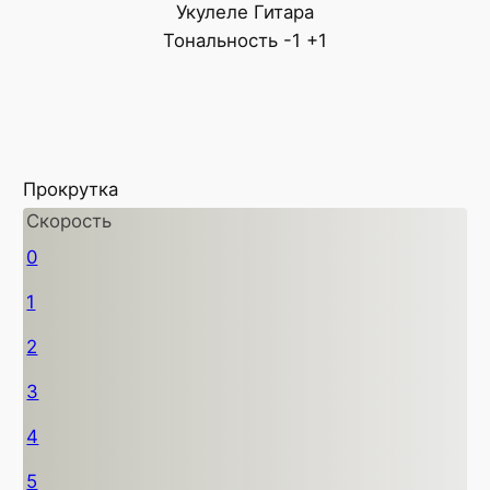
Укулеле
Гитара
Тональность
-1
+1
Прокрутка
Скорость
0
1
2
3
4
5