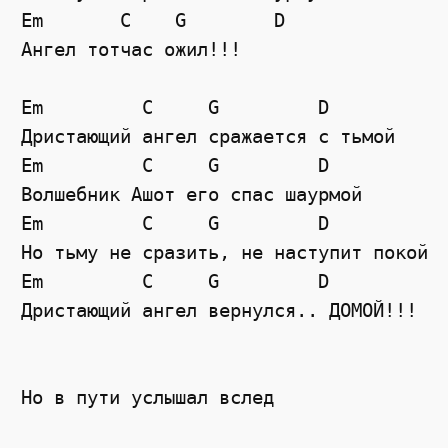
Em       C    G        D

Ангел тотчас ожил!!!

Em         C     G         D

Дристающий ангел сражается с тьмой

Em         C     G         D

Волшебник Ашот его спас шаурмой

Em         C     G         D

Но тьму не сразить, не наступит покой

Em         C     G         D

Дристающий ангел вернулся.. ДОМОЙ!!!

Но в пути услышал вслед
