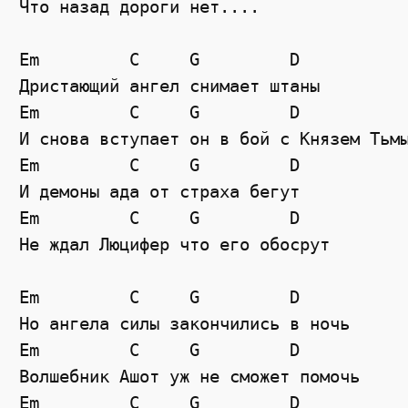
Что назад дороги нет....

Em         C     G         D

Дристающий ангел снимает штаны

Em         C     G         D

И снова вступает он в бой с Князем Тьмы
Em         C     G         D

И демоны ада от страха бегут

Em         C     G         D

Не ждал Люцифер что его обосрут

Em         C     G         D

Но ангела силы закончились в ночь

Em         C     G         D

Волшебник Ашот уж не сможет помочь

Em         C     G         D
