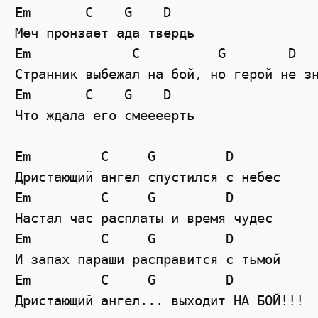
Em       C    G    D

Меч пронзает ада твердь

Em             C          G        D

Странник выбежал на бой, но герой не зн
Em       C    G    D

Что ждала его смеееерть

Em         C     G         D

Дристающий ангел спустился с небес

Em         C     G         D

Настал час расплаты и время чудес

Em         C     G         D

И запах параши расправится с тьмой

Em         C     G         D

Дристающий ангел... выходит НА БОЙ!!!
