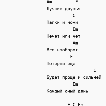
Am         F 

Лучшие друзья

          C

Палки и ножи

          Em

Нечет или чет

          Am

Все наоборот

         F

Потерпи еще

                  C

Будет проще и сильней

          Em

Каждый юный день

        F C Em
