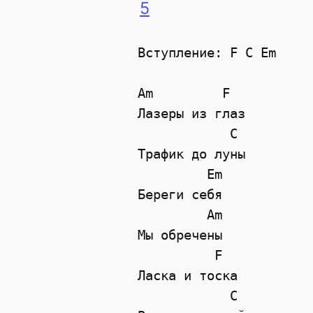
5
Вступление: F C Em

Am         F 

Лазеры из глаз

            C

Трафик до луны

         Em

Береги себя

         Am

Мы обречены

          F

Ласка и тоска

            C
