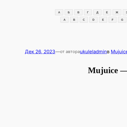
Перейти
к
А
Б
В
Г
Д
Е
Ж
содержимому
A
B
C
D
E
F
G
Дек 26, 2023
—
ukuleladmin
в
Mujuic
от автора
Mujuice 