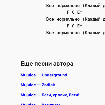
Все нормально (Каждый д
        F C Em

Все нормально (Каждый д
        F C Em

Еще песни автора
Mujuice — Underground
Mujuice — Zodiak
Mujuice — Беги, кролик, Беги!