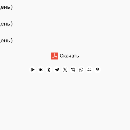
ень)

ень)

Скачать