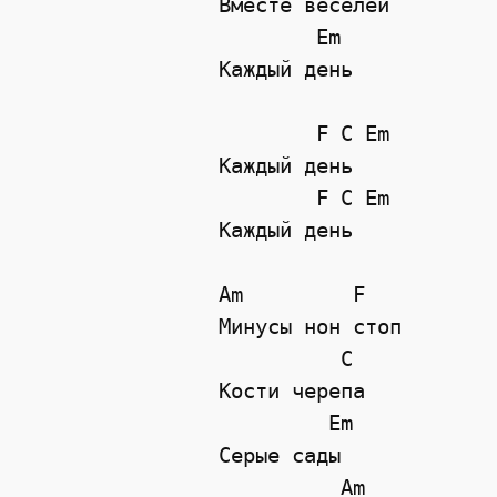
Вместе веселей 

        Em

Каждый день

        F C Em

Каждый день

        F C Em

Каждый день

Am         F 

Минусы нон стоп

          C

Кости черепа

         Em

Серые сады

          Am
