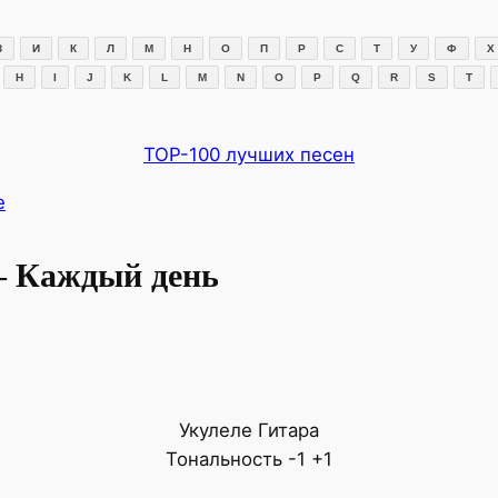
З
И
К
Л
М
Н
О
П
Р
С
Т
У
Ф
Х
H
I
J
K
L
M
N
O
P
Q
R
S
T
TOP-100 лучших песен
e
— Каждый день
Укулеле
Гитара
Тональность
-1
+1