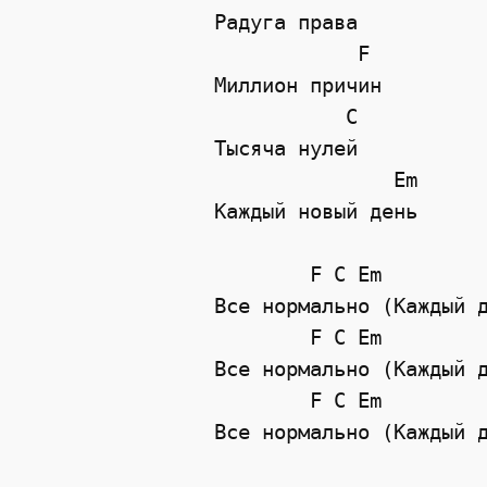
Радуга права

            F

Миллион причин

           C

Тысяча нулей

               Em

Каждый новый день

        F C Em

Все нормально (Каждый д
        F C Em

Все нормально (Каждый д
        F C Em

Все нормально (Каждый д