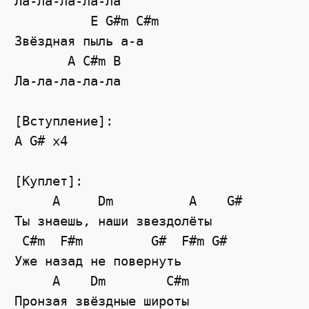
Ла-ла-ла-ла-ла

          E G#m C#m

Звёздная пыль а-а

       A C#m B

Ла-ла-ла-ла-ла

[Вступление]:

A G# x4

[Куплет]:

     A     Dm          A    G#

Ты знаешь, наши звездолёты

 C#m  F#m         G#  F#m G#

Уже назад не повернуть

     A    Dm        C#m

Пронзая звёздные широты
