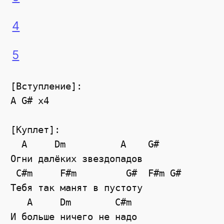
4
5
[Вступление]:

A G# x4

[Куплет]:

  A     Dm          A    G#

Огни далёких звездопадов

 C#m     F#m         G#  F#m G#

Тебя так манят в пустоту

   A     Dm        C#m

И больше ничего не надо
