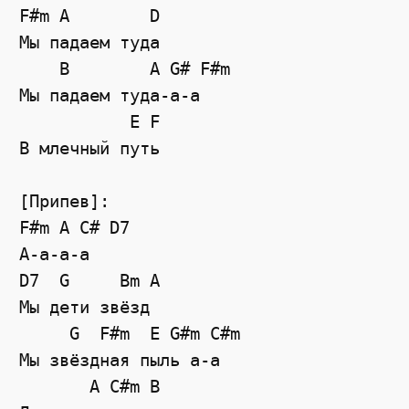
F#m A        D

Мы падаем туда

    B        A G# F#m

Мы падаем туда-а-а

           E F

В млечный путь

[Припев]:

F#m A C# D7

А-а-а-а

D7  G     Bm A

Мы дети звёзд

     G  F#m  E G#m C#m

Мы звёздная пыль а-а

       A C#m B
