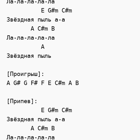
Ла-ла-ла-ла-ла

          E G#m C#m

Звёздная пыль а-а

       A C#m B

Ла-ла-ла-ла-ла

          A

Звёздная пыль

[Проигрыш]:

A G# G F# F E C#m A B

[Припев]:

          E G#m C#m

Звёздная пыль а-а

       A C#m B

Ла-ла-ла-ла-ла
