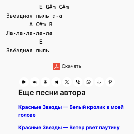
          E G#m C#m

Звёздная пыль а-а

       A C#m B

Ла-ла-ла-ла-ла

          E

Скачать
Еще песни автора
Красные Звезды — Белый кролик в моей
голове
Красные Звезды — Ветер рвет паутину