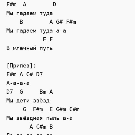
F#m  A        D

Мы падаем туда

    B        A G# F#m

Мы падаем туда-а-а

           E F

В млечный путь

[Припев]:

F#m A C# D7

А-а-а-а

D7  G     Bm A

Мы дети звёзд

     G  F#m  E G#m C#m

Мы звёздная пыль а-а

       A C#m B
