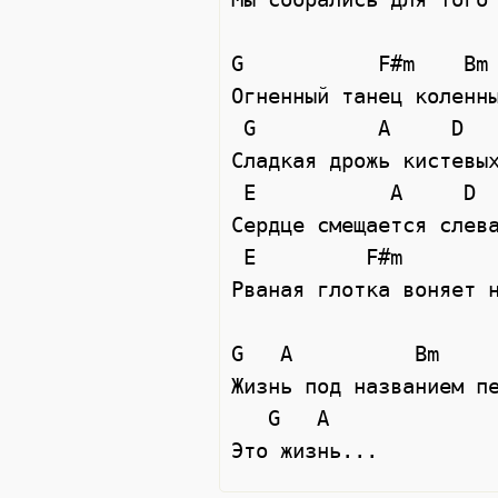
G           F#m    Bm

Огненный танец коленны
 G          A     D

Сладкая дрожь кистевых
 E           A     D

Сердце смещается слева
 E         F#m

Рваная глотка воняет н
G   A          Bm

Жизнь под названием пе
   G   A
