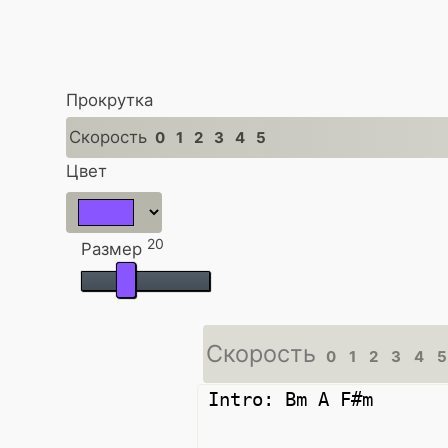
Прокрутка
Скорость
0
1
2
3
4
5
Цвет
20
Размер
Скорость
0
1
2
3
4
5
Intro: Bm A F#m
