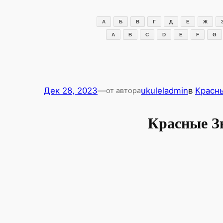
Перейти
к
А
Б
В
Г
Д
Е
Ж
содержимому
A
B
C
D
E
F
G
Дек 28, 2023
—
ukuleladmin
в
Красн
от автора
Красные З