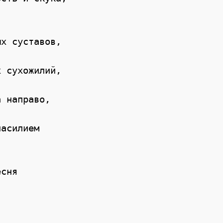
х суставов,

 сухожилий,

 направо,

асилием

сня
