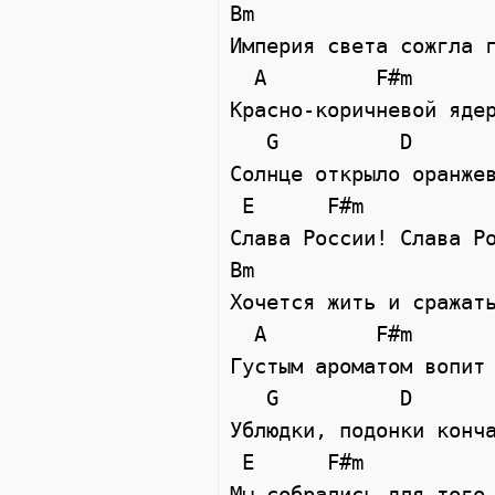
Bm

Империя света сожгла г
  A         F#m

Красно-коричневой ядер
   G          D

Солнце открыло оранжев
 E      F#m

Слава России! Слава Ро
Bm

Хочется жить и сражать
  A         F#m

Густым ароматом вопит 
   G          D

Ублюдки, подонки конча
 E      F#m

Мы собрались для того 