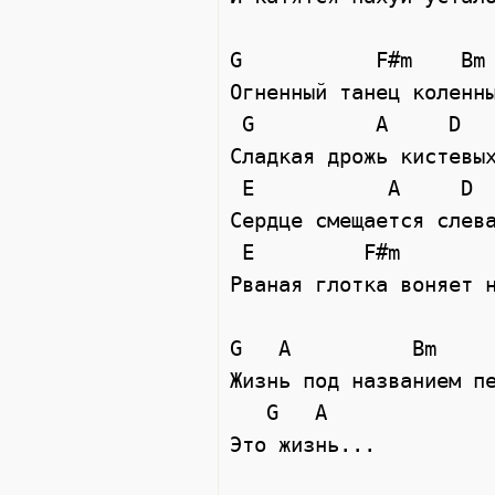
G           F#m    Bm

Огненный танец коленны
 G          A     D

Сладкая дрожь кистевых
 E           A     D

Сердце смещается слева
 E         F#m

Рваная глотка воняет н
G   A          Bm

Жизнь под названием пе
   G   A

Это жизнь...
