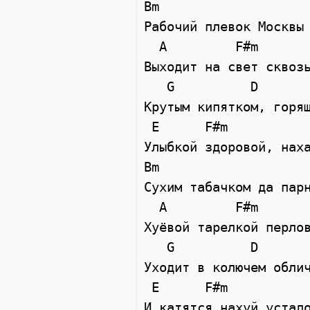
Bm

Рабочий плевок Москвы 
  A         F#m

Выходит на свет сквозь
   G          D

Крутым кипятком, горящ
 E      F#m

Улыбкой здоровой, наха
Bm

Сухим табачком да парн
  A         F#m

Хуёвой тарелкой перлов
   G          D

Уходит в колючем облич
 E      F#m

И катятся нахуй устало