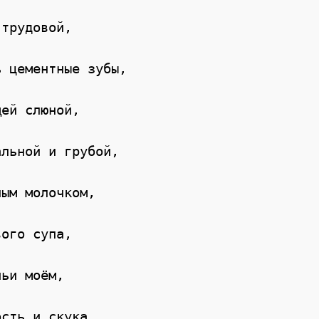
трудовой,

 цементные зубы,

ей слюной,

льной и грубой,

ым молочком,

ого супа,

ьи моём,

сть и скука,
