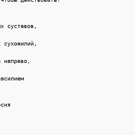
х суставов,

 сухожилий,

 направо,

асилием

сня
