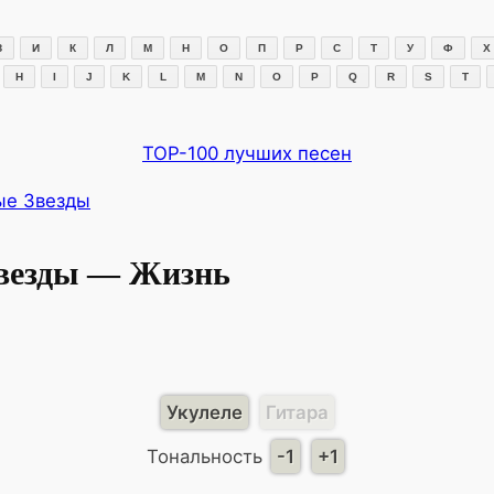
З
И
К
Л
М
Н
О
П
Р
С
Т
У
Ф
Х
H
I
J
K
L
M
N
O
P
Q
R
S
T
TOP-100 лучших песен
ые Звезды
везды — Жизнь
Укулеле
Гитара
Тональность
-1
+1