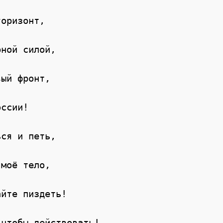
оризонт,

ной силой,

ый фронт,

ссии!

ся и петь,

моё тело,

йте пиздеть!

чтобы действовать!
