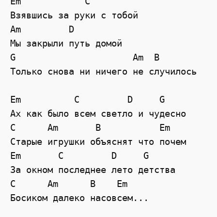
Em            С
Взявшись за руки с тобой
Am
D
Мы закрыли путь домой
G
Am
B
Только снова ни ничего не случилось
Em
C
D
G
Ах как было всем светло и чудесно
C
Am
B
Em
Старые игрушки объяснят что почем
Em
C
D
G
За окном последнее лето детства
C
Am
B
Em
Босиком далеко насовсем...