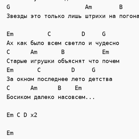
G
Am
B
Звезды это только лишь штрихи на погон
Em
C
D
G
Ах как было всем светло и чудесно
C
Am
B
Em
Старые игрушки объяснят что почем
Em
C
D
G
За окном последнее лето детства
C
Am
B
Em
Босиком далеко насовсем...
Em C D x2
Em