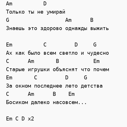
Am
D
Только ты не умирай
G
Am
B
Знаешь это здорово однажды выжить
Em
C
D
G
Ах как было всем светло и чудесно
C
Am
B
Em
Старые игрушки объяснят что почем
Em
C
D
G
За окном последнее лето детства
C
Am
B
Em
Босиком далеко насовсем...
Em C D x2