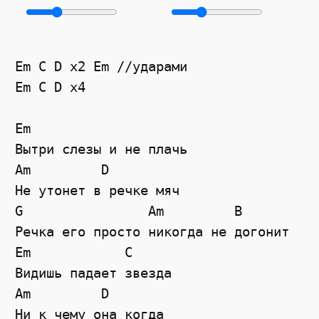
Em C D x2 Em //ударами
Em C D x4
Em
Вытри слезы и не плачь
Am
D
Не утонет в речке мяч
G
Am
B
Речка его просто никогда не догонит
Em
C
Видишь падает звезда
Am
D
Ни к чему она когда