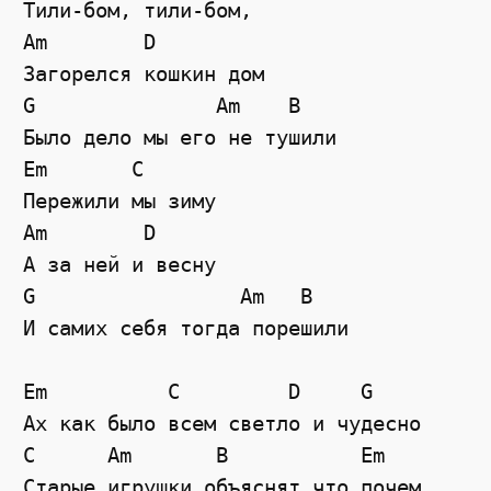
Тили-бом, тили-бом,
Am
D
Загорелся кошкин дом
G
Am
B
Было дело мы его не тушили
Em
C
Пережили мы зиму
Am
D
А за ней и весну
G
Am
B
И самих себя тогда порешили
Em
C
D
G
Ах как было всем светло и чудесно
C
Am
B
Em
Старые игрушки объяснят что почем