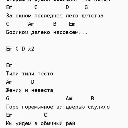
Em
C
D
G
За окном последнее лето детства
C
Am
B
Em
Босиком далеко насовсем...
Em C D x2
Em
Тили-тили тесто
Am
D
Жених и невеста
G
Am
B
Горе горемычное за дверью скулило
Em          С
Мы уйдем в обычный рай