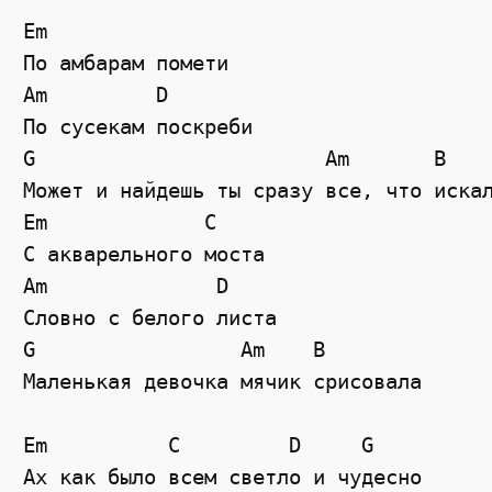
Em
По амбарам помети
Am
D
По сусекам поскреби
G
Am
B
Может и найдешь ты сразу все, что иска
Em             С
С акварельного моста
Am
D
Словно с белого листа
G
Am
B
Маленькая девочка мячик срисовала
Em
C
D
G
Ах как было всем светло и чудесно