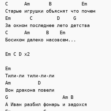
C
Am
B
Em
Старые игрушки объяснят что почем
Em
C
D
G
За окном последнее лето детства
C
Am
B
Em
Босиком далеко насовсем...
Em C D x2
Em
Тили-ли тили-ли-ли
Am
D
Вон дракона повели
G
Am
B
А Иван разбил фонарь и задохся