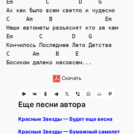
Em
C
D
G
Ах как было всем светло и чудесно
C
Am
B
Em
Наши автоматы разъяснят кто за кем
Em
C
D
G
Кончилось Последнее Лето Детства
C
Am
B
E
Босиком далеко насовсем...
Скачать
Еще песни автора
Красные Звезды — Будет еще весна
Красные Звезды — Бумажный самолет