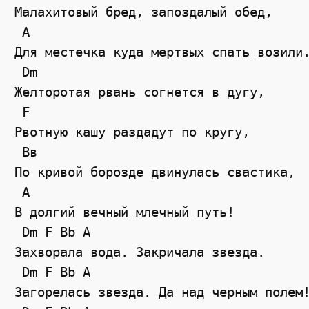
Малахитовый бред, запоздалый обед,

 A

Для местечка куда мертвых спать возили.
 Dm

Желторотая рвань согнется в дугу,

 F

Рвотную кашу раздадут по кругу,

 Вв

По кривой борозде двинулась свастика,

 A

В долгий вечный млечный путь!

 Dm F Bb A 

Захворала вода. Закричала звезда.

 Dm F Bb A

Загорелась звезда. Да над черным полем!