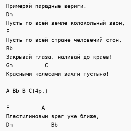
Примеряй парадные вериги.

Dm

Пусть по всей земле колокольный звон,

F

Пусть по всей стране человечий стон,

Bb

Закрывай глаза, наливай до краев!

Gm          C

Красными колесами зажги пустыню!

A Bb B C(4р.)

F          A

Пластилиновый враг уже ближе,

Dm            Bb
