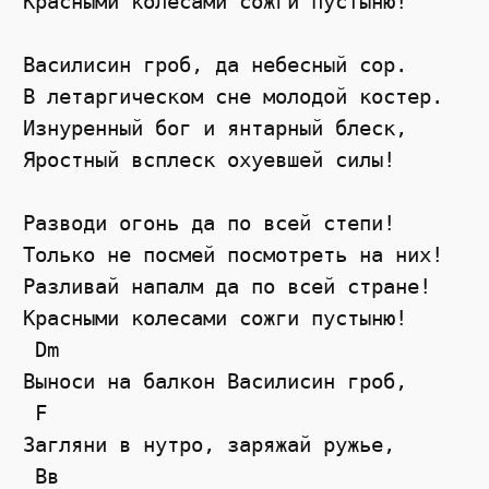
Красными колесами сожги пустыню!

Василисин гроб, да небесный сор.

В летаргическом сне молодой костер.

Изнуренный бог и янтарный блеск,

Яростный всплеск охуевшей силы!

Разводи огонь да по всей степи!

Только не посмей посмотреть на них!

Разливай напалм да по всей стране!

Красными колесами сожги пустыню!

 Dm

Выноси на балкон Василисин гроб,

 F

Загляни в нутро, заряжай ружье,

 Вв
