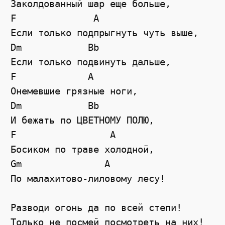
Заколдованный шар еще больше,

F              A

Если только подпрыгнуть чуть выше,

Dm            Bb

Если только подвинуть дальше,

F             A

Онемевшие грязные ноги,

Dm            Bb

И бежать по ЦВЕТНОМУ ПОЛЮ,

F                 A

Босиком по траве холодной,

Gm               A

По малахитово-лиловому лесу!

Разводи огонь да по всей степи!

Только не посмей посмотреть на них!
