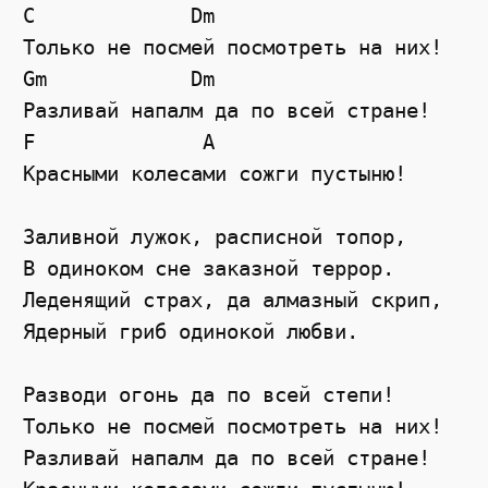
C             Dm

Только не посмей посмотреть на них!

Gm            Dm

Разливай напалм да по всей стране!

F              A

Красными колесами сожги пустыню!

Заливной лужок, расписной топор,

В одиноком сне заказной террор.

Леденящий страх, да алмазный скрип,

Ядерный гриб одинокой любви.

Разводи огонь да по всей степи!

Только не посмей посмотреть на них!

Разливай напалм да по всей стране!
