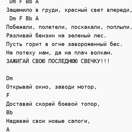
 Dm F Bb A

Защемило в груди, красный свет впереди,
 Dm F Bb A

Побежали, полетели, поскакали, поплыли.
Разливай бензин на зеленый лес.

Пусть горит в огне завороженный бес.

На потеху нам, да на плач волкам.

ЗАЖИГАЙ СВОЮ ПОСЛЕДНЮЮ СВЕЧКУ!!!

Dm 

Открывай окно, заводи мотор,

F

Доставай скорей боевой топор,

Bb

Надевай свои новые сапоги,

A
