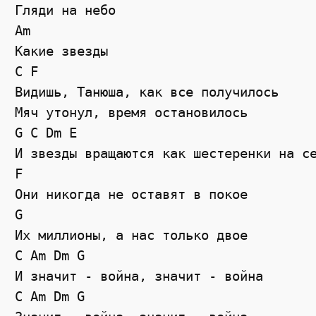
Гляди на небо

Am

Какие звезды

C F

Видишь, Танюша, как все получилось

Мяч утонул, время остановилось

G C Dm E

И звезды вращаются как шестеренки на се
F

Они никогда не оставят в покое

G

Их миллионы, а нас только двое

C Am Dm G

И значит - война, значит - война

C Am Dm G
