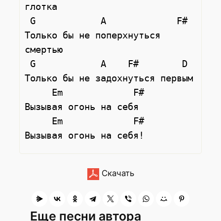
глотка

 G            A             F#

Только бы не поперхнуться 
смертью

 G            A    F#        D

Только бы не задохнуться первым

     Em             F#

Вызывая огонь на себя

     Em             F#

Скачать
Еще песни автора