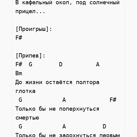
В кафельный окоп, под солнечный 
прицел...

[Проигрыш]:

F#

[Припев]:

F#  G        D          A      
Bm

До жизни остаётся полтора 
глотка

 G            A             F#

Только бы не поперхнуться 
смертью

 G            A           D

Только бы не задохнуться первым
