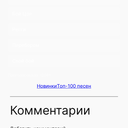
Бой Цоя
Регги
Перебором
Свой бой
Проголосовало:
12041
Новинки
Топ-100 песен
Комментарии