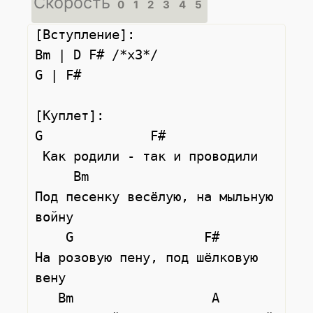
Скорость
0
1
2
3
4
5
[Вступление]:

Bm | D F# /*x3*/

G | F#

[Куплет]:

G              F#

 Как родили - так и проводили

     Bm

Под песенку весёлую, на мыльную 
войну

    G                 F#

На розовую пену, под шёлковую 
вену

   Bm                  A
