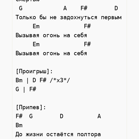
 G            A    F#        D

Только бы не задохнуться первым

     Em             F#

Вызывая огонь на себя

     Em             F#

Вызывая огонь на себя

[Проигрыш]:

Bm | D F# /*x3*/

G | F#

[Припев]:

F#  G        D          A      
Bm

До жизни остаётся полтора 