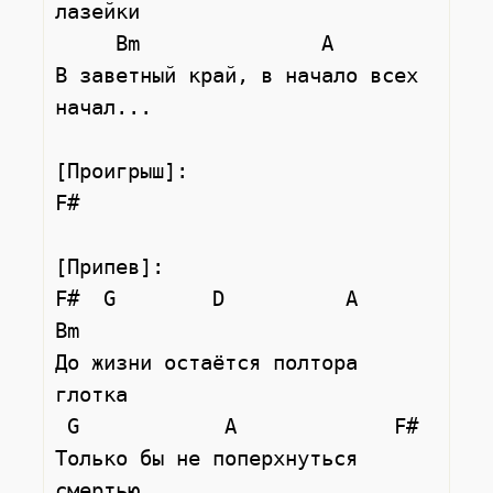
лазейки

     Bm               A

В заветный край, в начало всех 
начал...

[Проигрыш]:

F#

[Припев]:

F#  G        D          A      
Bm

До жизни остаётся полтора 
глотка

 G            A             F#

Только бы не поперхнуться 
смертью
