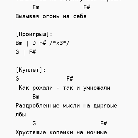
     Em             F#

Вызывая огонь на себя

[Проигрыш]:

Bm | D F# /*x3*/

G | F#

[Куплет]:

G              F#

 Как рожали - так и умножали

     Bm

Раздробленные мысли на дырявые 
лбы

     G                   F#

Хрустящие копейки на ночные 