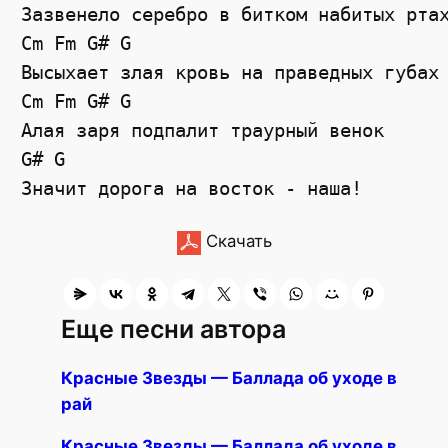
Зазвенело серебро в битком набитых ртах
Cm Fm G# G

Высыхает злая кровь на праведных губах

Cm Fm G# G

Алая заря подпалит траурный венок

G# G

Скачать
Еще песни автора
Красные Звезды — Баллада об уходе в
рай
Красные Звезды — Баллада об уходе в