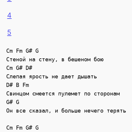
4
5
Cm Fm G# G

Стеной на стену, в бешеном бою

Cm G# D#

Слепая ярость не дает дышать

D# B Fm 

Свинцом смеется пулемет по сторонам

G# G

Он все сказал, и больше нечего терять

Cm Fm G# G
