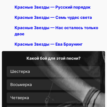
Красные Звезды — Рyсский поpядок
Красные Звезды — Семь чудес света
Красные Звезды — Нас осталось только
двое
Красные Звезды — Ева Браунинг
Какой бой для этой песни?
Шестерка
Восьмерка
Четверка