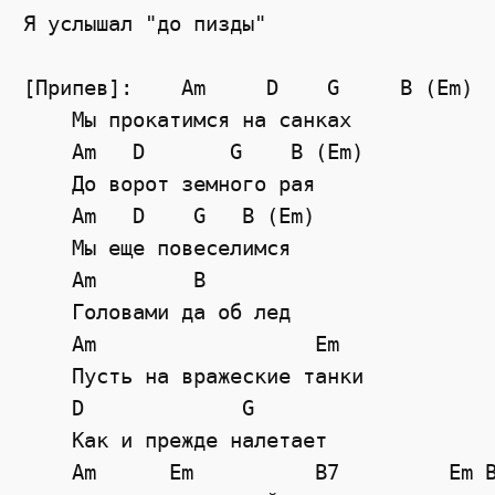
Я услышал "до пизды"
[Припев]:    Am     D    G     B (Em)
    Мы прокатимся на санках
    Am   D       G    B (Em)
    До ворот земного рая
    Am   D    G   B (Em)
    Мы еще повеселимся
Am
B
    Головами да об лед
Am
Em
    Пусть на вражеские танки
D
G
    Как и прежде налетает
Am
Em
B7
Em