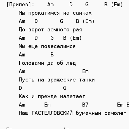
[Припев]:    Am     D    G     B (Em)
    Мы прокатимся на санках
    Am   D       G    B (Em)
    До ворот земного рая
    Am   D    G   B (Em)
    Мы еще повеселимся
Am
B
    Головами да об лед
Am
Em
    Пусть на вражеские танки
D
G
    Как и прежде налетает
Am
Em
B7
Em
    Наш ГАСТЕЛЛОВСКИЙ бумажный самолет