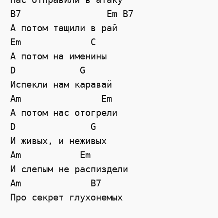
B7
Em
B7
А потом тащили в рай
Em
C
А потом на именины
D
G
Испекли нам каравай
Am
Em
А потом нас отогрели
D
G
И живых, и неживых
Am
Em
И слепым не распиздели
Am
B7
Про секрет глухонемых