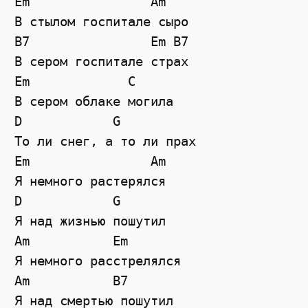
Em
Am
В стылом госпитале сыро
B7
Em
B7
В сером госпитале страх
Em
C
В сером облаке могила
D
G
То ли снег, а то ли прах
Em
Am
Я немного растерялся
D
G
Я над жизнью пошутил
Am
Em
Я немного расстрелялся
Am
B7
Я над смертью пошутил