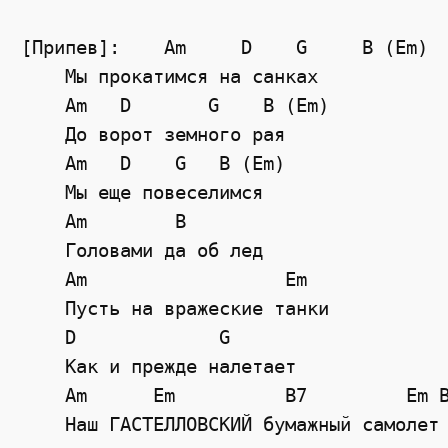
[Припев]:    Am     D    G     B (Em)
    Мы прокатимся на санках
    Am   D       G    B (Em)
    До ворот земного рая
    Am   D    G   B (Em)
    Мы еще повеселимся
Am
B
    Головами да об лед
Am
Em
    Пусть на вражеские танки
D
G
    Как и прежде налетает
Am
Em
B7
Em
    Наш ГАСТЕЛЛОВСКИЙ бумажный самолет