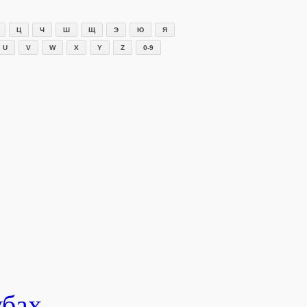
Ц
Ч
Ш
Щ
Э
Ю
Я
U
V
W
X
Y
Z
0-9
убах