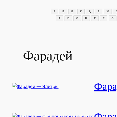
Перейти
к
А
Б
В
Г
Д
Е
Ж
содержимому
A
B
C
D
E
F
G
Фарадей
Фара
Фара