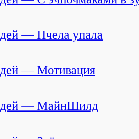
дей — Пчела упала
дей — Мотивация
адей — МайнШилд