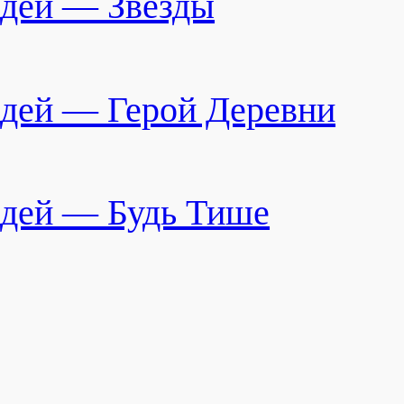
дей — Звёзды
дей — Герой Деревни
дей — Будь Тише