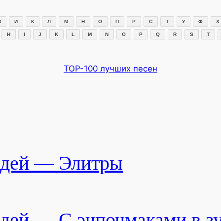
З
И
К
Л
М
Н
О
П
Р
С
Т
У
Ф
Х
H
I
J
K
L
M
N
O
P
Q
R
S
T
TOP-100 лучших песен
дей — Элитры
дей — С эчпочмаками в з