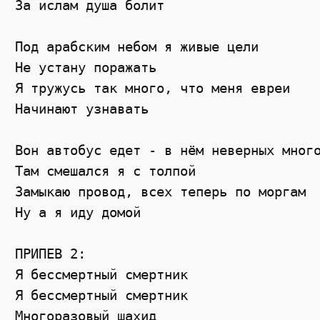
За ислам душа болит

Под арабским небом я живые цели

Не устану поражать

Я тружусь так много, что меня евреи

Начинают узнавать

Вон автобус едет - в нём неверных много
Там смешался я с толпой

Замыкаю провод, всех теперь по моргам

Ну а я иду домой

ПРИПЕВ 2:

Я бессмертный смертник

Я бессмертный смертник

Многоразовый шахид
