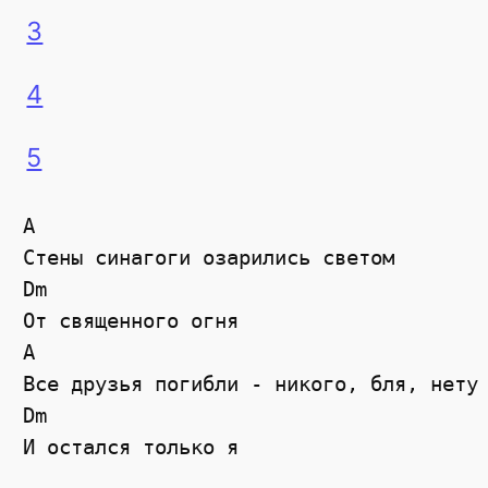
3
4
5
A

Стены синагоги озарились светом

Dm

От священного огня

A

Все друзья погибли - никого, бля, нету

Dm

И остался только я
