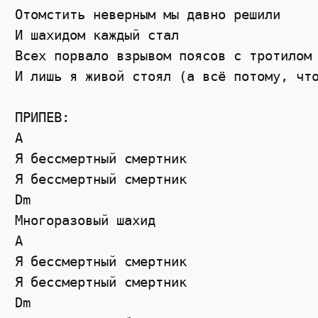
Отомстить неверным мы давно решили

И шахидом каждый стал

Всех порвало взрывом поясов с тротилом

И лишь я живой стоял (а всё потому, что
ПРИПЕВ:

A

Я бессмертный смертник

Я бессмертный смертник

Dm

Многоразовый шахид

A

Я бессмертный смертник

Я бессмертный смертник

Dm
