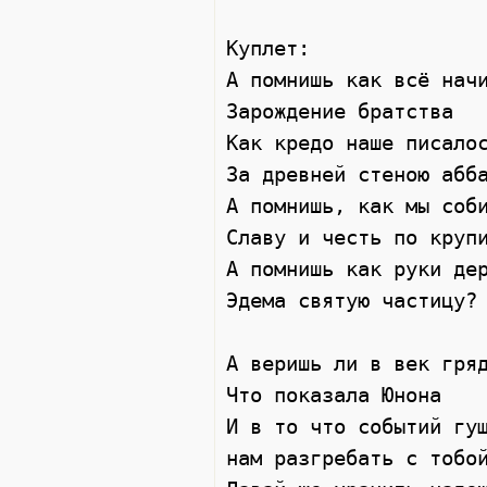
Куплет: 

А помнишь как всё начи
Зарождение братства 

Как кредо наше писалос
За древней стеною абба
А помнишь, как мы соби
Славу и честь по крупи
А помнишь как руки дер
Эдема святую частицу? 
А веришь ли в век гряд
Что показала Юнона 

И в то что событий гущ
нам разгребать с тобой