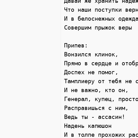
Давай же хранить надеж
Что наши поступки верн
И в белоснежных одежда
Совершим прыжок веры 

Припев: 

Вонзился клинок,  

Прямо в сердце и отобр
Доспех не помог,  

Тамплиеру от тебя не с
И не важно, кто он,  

Генерал, купец, просто
Расправишься с ним, 

Ведь ты - ассасин! 

Надень капюшон 

И в толпе прохожих рас