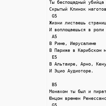
Ты беспощадный убийца 
Скрытый Клинок наготов
 G5  

Жизни листаешь страниц
И воплощаешься в роли 
 A5  

В Риме, Иерусалиме 

В Париже в Карибском м
 E5  

В Альтаире, Арно, Кену
И Эцио Аудиоторе. 

 B5  

Монахом ты был и пират
Юнцом времен Ренессанс
 G5  
