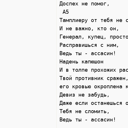
Доспех не помог,  

 A5  

Тамплиеру от тебя не с
И не важно, кто он,  

Генерал, купец, просто
Расправишься с ним, 

Ведь ты - ассасин! 

Надень капюшон 

И в толпе прохожих рас
Твой противник сражен,
его кровью окроплена к
Девиз не забудь,  

Даже если останешься о
Тебя не сломить,  

Ведь ты - ассасин! 
