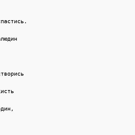
пастись. 

людин 

творись 

  

исть 

дин,  
