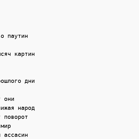
о паутин 

сяч картин 

ошлого дни 

 они 

ижая народ 

 поворот 

мир 

 ассасин 
