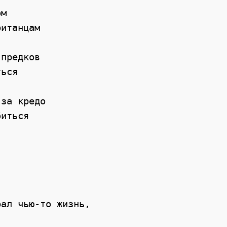
м 

итанцам 

предков 

ься 

за кредо 

иться 

ал чью-то жизнь, 
