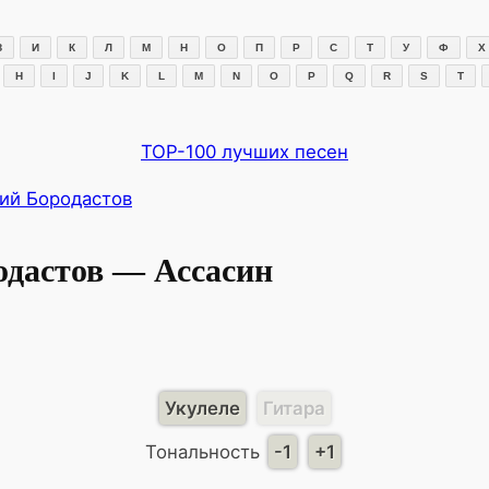
З
И
К
Л
М
Н
О
П
Р
С
Т
У
Ф
Х
H
I
J
K
L
M
N
O
P
Q
R
S
T
TOP-100 лучших песен
ий Бородастов
дастов — Ассасин
Укулеле
Гитара
Тональность
-1
+1