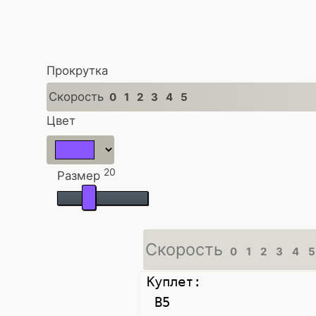
Прокрутка
Скорость
0
1
2
3
4
5
Цвет
20
Размер
Скорость
0
1
2
3
4
5
Куплет: 

 B5  
