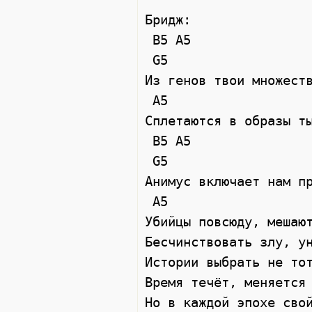
Бридж: 

 B5 A5  

 G5  

Из генов твои множеств
 A5  

Сплетаются в образы ты
 B5 A5  

 G5  

Анимус включает нам пр
 A5  

Убийцы повсюду, мешают
Бесчинствовать злу, ун
Истории выбрать не тот
Время течёт, меняется 
Но в каждой эпохе свой