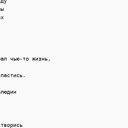
ду 

ы 

х 

ал чью-то жизнь, 

пастись. 

людин 

творись 
