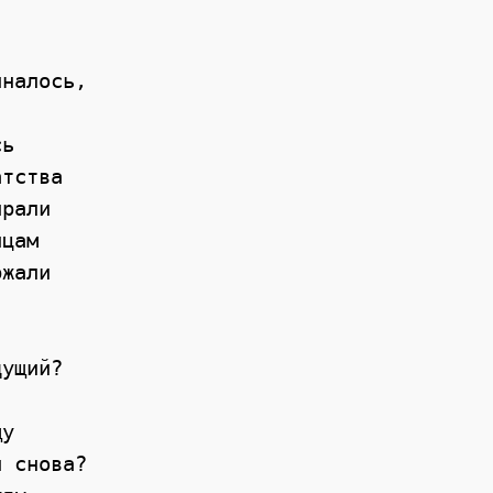
налось,  

ь 

тства 

рали  

цам 

жали 



ущий? 

у 

 снова? 
