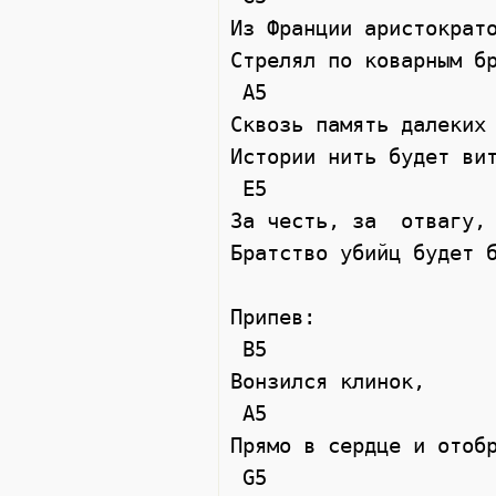
Из Франции аристократо
Стрелял по коварным бр
 A5  

Сквозь память далеких 
Истории нить будет вит
 E5  

За честь, за  отвагу, 
Братство убийц будет б
Припев: 

 B5  

Вонзился клинок, 

 A5  

Прямо в сердце и отобр
 G5  
