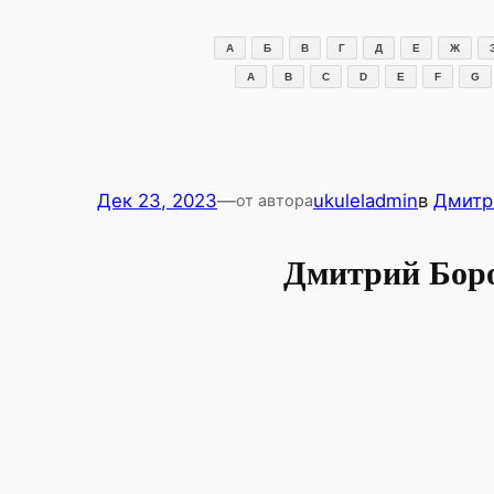
Перейти
к
А
Б
В
Г
Д
Е
Ж
содержимому
A
B
C
D
E
F
G
Дек 23, 2023
—
ukuleladmin
в
Дмитр
от автора
Дмитрий Боро