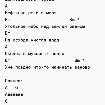
A

Нефтяные реки и моря

Em                       Bm *

Угольное небо над землей рваною

Bm

На исходе чистая вода

A

Океаны в мусорных полях

Em                         Bm *

Уже поздно что-то начинать заново

Припев:

A   G

Ааааааа 

G
