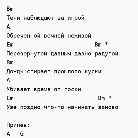
Bm

Тени наблюдают за игрой

A

Обреченной вечной неживой

Em                        Bm *

Перевернутой давным-давно радугой

Bm

Дождь стирает прошлого куски

A

Убивает время от тоски

Em                         Bm *

Уже поздно что-то начинать заново

Припев:

A   G
