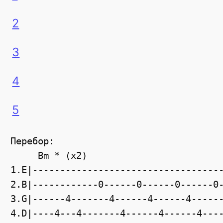
2
3
4
5
Перебор:

     Bm * (x2)                         
1.E|----------------------------------
2.B|------------0------0------0------0
3.G|------4-------4------4------4-----
4.D|----4---4-------4------4------4---