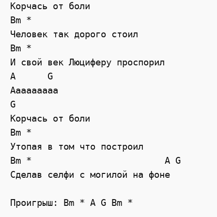
Корчась от боли

Bm *

Человек так дорого стоил

Bm *

И свой век Люциферу проспорил

A      G

Ааааааааа 

G

Корчась от боли

Bm *

Утопая в том что построил

Bm *                         A G

Сделав селфи с могилой на фоне

Проигрыш: Bm * A G Bm *
