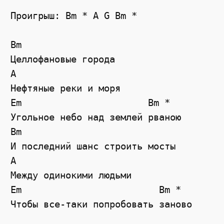
Проигрыш: Bm * A G Bm *

Bm

Целлофановые города 

A

Нефтяные реки и моря

Em                       Bm *

Угольное небо над землей рваною

Bm

И последний шанс строить мосты

A

Между одинокими людьми

Em                         Bm *
