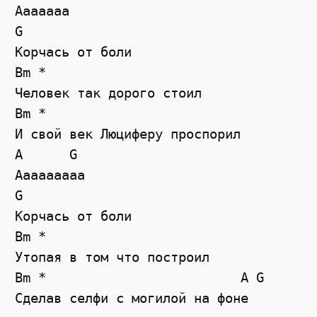
Ааааааа 

G

Корчась от боли

Bm *

Человек так дорого стоил

Bm *

И свой век Люциферу проспорил

A      G

Ааааааааа 

G

Корчась от боли

Bm *

Утопая в том что построил

Bm *                         A G

Сделав селфи с могилой на фоне
