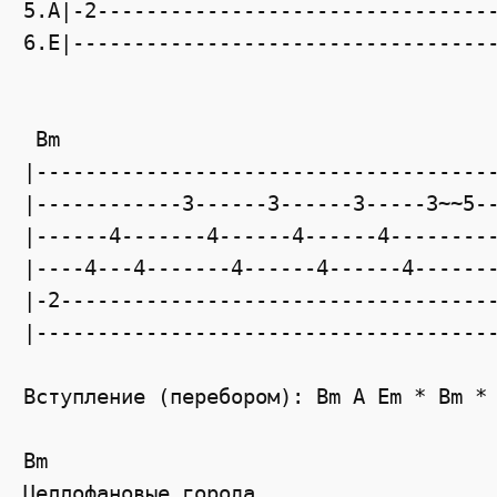
5.A|-2--------------------------------
6.E|----------------------------------
 Bm                                    
|--------------------------------------
|------------3------3------3-----3~~5--
|------4-------4------4------4---------
|----4---4-------4------4------4-------
|-2------------------------------------
|--------------------------------------
Вступление (перебором): Bm A Em * Bm * 
Bm

Целлофановые города
