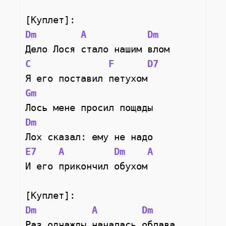
[Куплет]:
Dm
A
Dm
Дело Лося стало нашим влом
C
F
D7
Я его поставил петухом
Gm
Лось мене просил пощады
Dm
Лох сказал: ему не надо
E7
A
Dm
A
И его прикончил обухом
[Куплет]:
Dm
A
Dm
Раз однажды началась облава