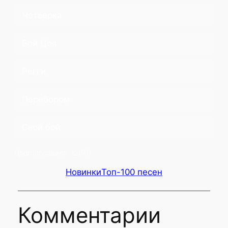
Четверка
Бой Цоя
Регги
Перебором
Свой бой
Проголосовало:
12070
Новинки
Топ-100 песен
Комментарии