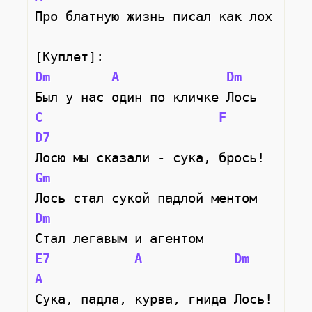
Про блатную жизнь писал как лох
[Куплет]:
Dm
A
Dm
Был у нас один по кличке Лось
C
F
D7
Лосю мы сказали - сука, брось!
Gm
Лось стал сукой падлой ментом
Dm
Стал легавым и агентом
E7
A
Dm
A
Сука, падла, курва, гнида Лось!