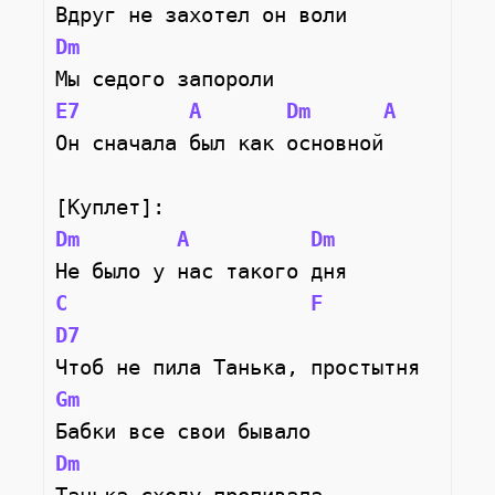
Вдруг не захотел он воли
Dm
Мы седого запороли
E7
A
Dm
A
Он сначала был как основной
[Куплет]:
Dm
A
Dm
Не было у нас такого дня
C
F
D7
Чтоб не пила Танька, простытня
Gm
Бабки все свои бывало
Dm