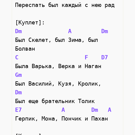
Переспать был каждый с нею рад
[Куплет]:
Dm
A
Dm
Был Скелет, был Зима, был 
Болван
C
F
D7
Была Варька, Верка и Наган
Gm
Был Василий, Кузя, Кролик,
Dm
Был еще брательник Толик
E7
A
Dm
A
Герпик, Мона, Пончик и Пахан