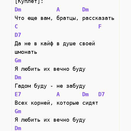
[Куплет]:
Dm
A
Dm
Что еще вам, братцы, рассказать
C
F
D7
Да не в кайф в душе своей 
шмонать
Gm
Я любить их вечно буду
Dm
Гадом буду - не забуду
E7
A
Dm
D7
Всех корней, которые сидят
Gm
Я любить их вечно буду
Dm