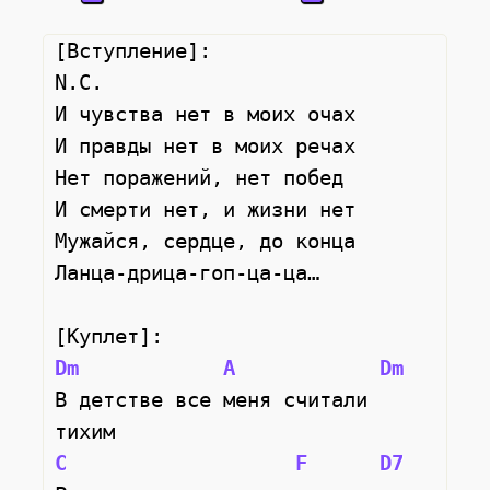
[Вступление]:
N.C.
И чувства нет в моих очах
И правды нет в моих речах
Нет поражений, нет побед
И смерти нет, и жизни нет
Мужайся, сердце, до конца
Ланца-дрица-гоп-ца-ца…
[Куплет]:
Dm
A
Dm
В детстве все меня считали 
тихим
C
F
D7