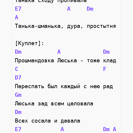
Танька сходу пропивала
E7
A
Dm
A
Танька-шманька, дура, простытня
[Куплет]:
Dm
A
Dm
Прошмандовка Люська - тоже клад
C
F
D7
Переспать был каждый с нею рад
Gm
Люська зад всем целовала
Dm
Всех сосала и давала
E7
A
Dm
A