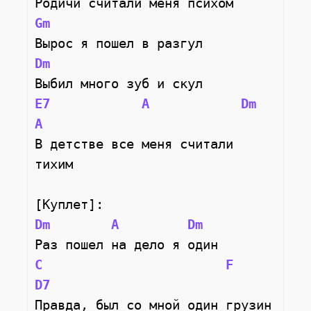
Родичи считали меня психом
Gm
Вырос я пошел в разгул
Dm
Выбил много зуб и скул
E7
A
Dm
A
В детстве все меня считали 
тихим
[Куплет]:
Dm
A
Dm
Раз пошел на дело я один
C
F
D7
Правда, был со мной один грузин