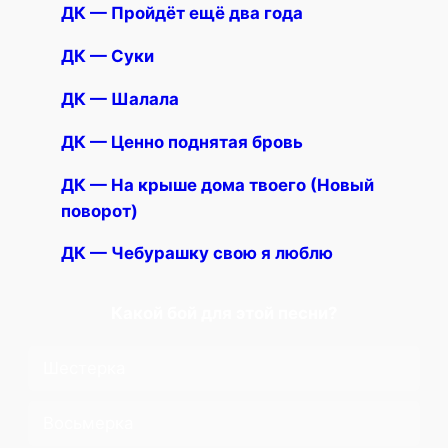
ДК — Пройдёт ещё два года
ДК — Суки
ДК — Шалала
ДК — Ценно поднятая бровь
ДК — На крыше дома твоего (Новый
поворот)
ДК — Чебурашку свою я люблю
Какой бой для этой песни?
Шестерка
Восьмерка