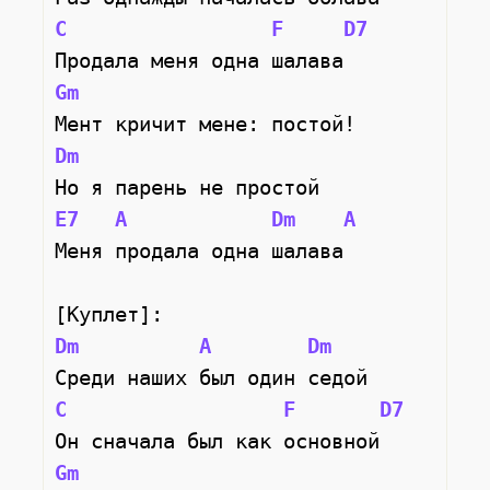
C
F
D7
Продала меня одна шалава
Gm
Мент кричит мене: постой!
Dm
Но я парень не простой
E7
A
Dm
A
Меня продала одна шалава
[Куплет]:
Dm
A
Dm
Среди наших был один седой
C
F
D7
Он сначала был как основной
Gm