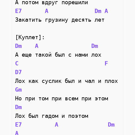
А потом вдруг порешили
E7
A
Dm
A
Закатить грузину десять лет
[Куплет]:
Dm
A
Dm
А еще такой был с нами лох
C
F
D7
Лох как суслик был и чал и плох
Gm
Но при том при всем при этом
Dm
Лох был гадом и поэтом
E7
A
Dm
A