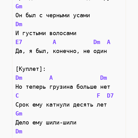
Gm
Он был с черными усами
Dm
И густыми волосами
E7
A
Dm
A
Да, я был, конечно, не один
[Куплет]:
Dm
A
Dm
Но теперь грузина больше нет
C
F
D7
Срок ему катнули десять лет
Gm
Дело ему шили-шили
Dm