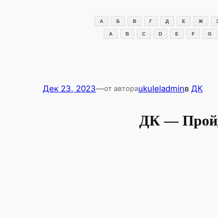
Перейти
к
А
Б
В
Г
Д
Е
Ж
содержимому
A
B
C
D
E
F
G
Дек 23, 2023
—
ukuleladmin
в
ДК
от автора
ДК — Пройд