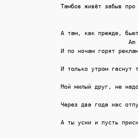
Тамбов живёт забыв про 
                       
А там, как прежде, бьют
                    Am

И по ночам горят реклам
                       
И только утром гаснут т
                       
Мой милый друг, не надо
                       
Через два года нас отпу
                       
А ты усни и пусть присн