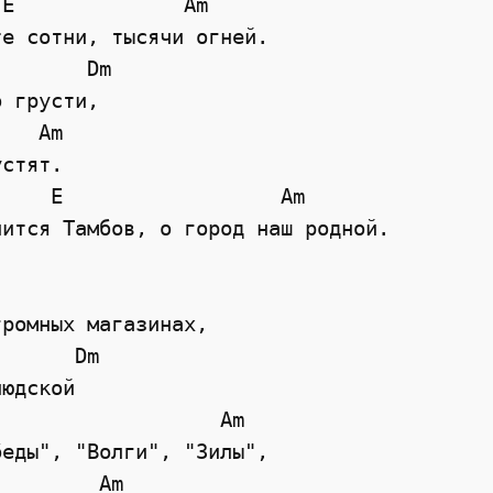
E              Am

е сотни, тысячи огней.

       Dm

 грусти,

   Am

стят.

    E                  Am

ится Тамбов, о город наш родной.

ромных магазинах,

      Dm

юдской

                  Am

еды", "Волги", "Зилы",

        Am
