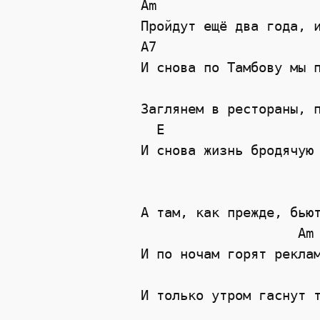
Am

Пройдут ещё два года, и
A7                     
И снова по Тамбову мы п
                       
Заглянем в рестораны, п
  E                    
И снова жизнь бродячую 
                       
А там, как прежде, бьют
                    Am

И по ночам горят реклам
                       
И только утром гаснут т
                       