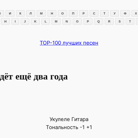
З
И
К
Л
М
Н
О
П
Р
С
Т
У
Ф
Х
H
I
J
K
L
M
N
O
P
Q
R
S
T
TOP-100 лучших песен
ёт ещё два года
Укулеле
Гитара
Тональность
-1
+1