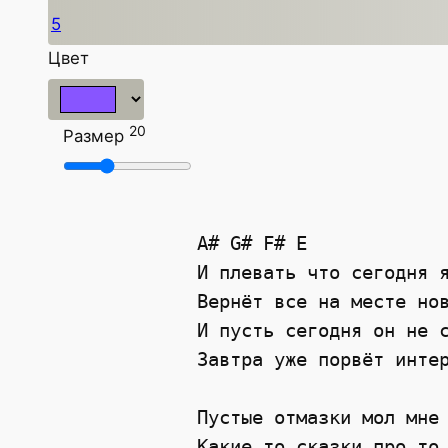
5
Цвет
20
Размер
A#
G#
F#
E
И плевать что сегодня 
Вернёт все на месте но
И пусть сегодня он не 
Завтра уже порвёт инте
Пустые отмазки мол мне
Какие то сказки про то