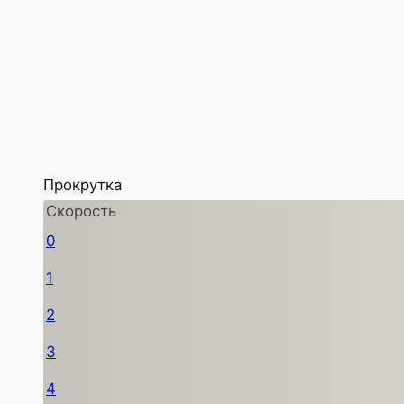
Прокрутка
Скорость
0
1
2
3
4