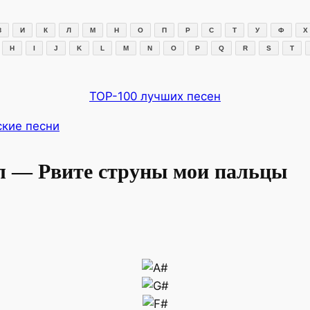
З
И
К
Л
М
Н
О
П
Р
С
Т
У
Ф
Х
H
I
J
K
L
M
N
O
P
Q
R
S
T
TOP-100 лучших песен
ские песни
л — Рвите струны мои пальцы