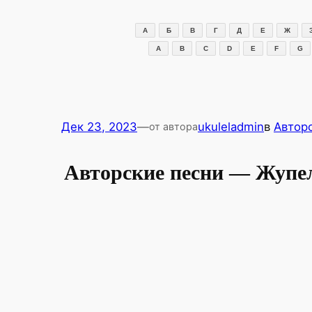
Перейти
к
А
Б
В
Г
Д
Е
Ж
содержимому
A
B
C
D
E
F
G
Дек 23, 2023
—
ukuleladmin
в
Автор
от автора
Авторские песни — Жупе