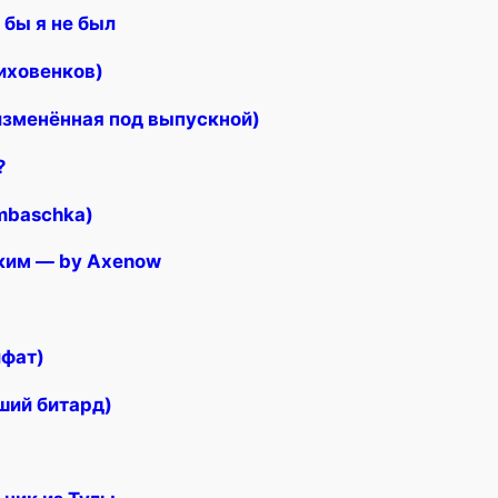
бы я не был
иховенков)
изменённая под выпускной)
?
mbaschka)
аким — by Axenow
йфат)
ший битард)