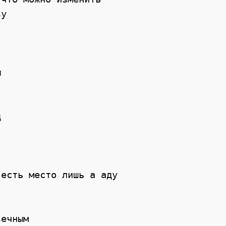
ву 
ы 
 
д 
 есть место лишь а аду 
вечным 