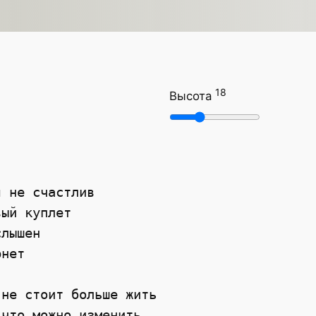
18
Высота
я не счастлив 
вый куплет
слышен 
рнет 
 не стоит больше жить 
 что можно изменить 