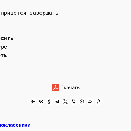
 придётся завершать 
осить
ере 
еть 
Скачать
ноклассники