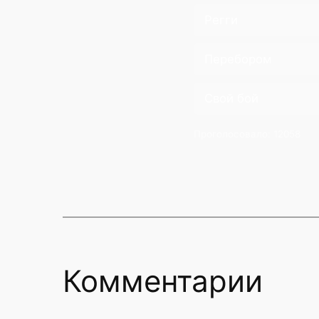
Регги
Перебором
Свой бой
Проголосовало:
12058
Комментарии