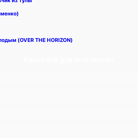
чик из Тулы
именко)
олодым (OVER THE HORIZON)
Какой бой для этой песни?