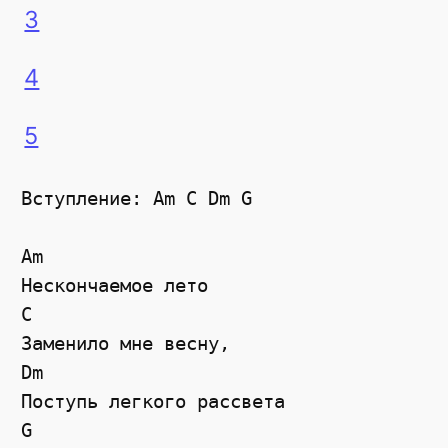
3
4
5
Вступление: Am C Dm G

Am

Нескончаемое лето

С

Заменило мне весну,

Dm

Поступь легкого рассвета

G
