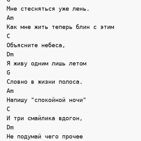
Мне стесняться уже лень.

Am

Как мне жить теперь блин с этим

C

Объясните небеса,

Dm

Я живу одним лишь летом

G

Словно в жизни полоса.

Am

Напишу "спокойной ночи"

C

И три смайлика вдогон,

Dm

Не подумай чего прочее
