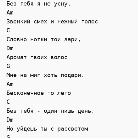
Без тебя я не усну.

Am

Звонкий смех и нежный голос

C

Словно нотки той зари,

Dm

Аромат твоих волос

G

Мне на миг хоть подари.

Am

Бесконечное то лето

C

Без тебя - один лишь день,

Dm

Но уйдешь ты с рассветом

G
