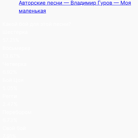
Авторские песни — Владимир Гуров — Моя
маленькая
Какой бой для этой песни?
Шестерка
57.21%
Восьмерка
13.67%
Четверка
6.92%
Бой Цоя
5.05%
Регги
2.47%
Перебором
6.73%
Свой бой
7.91%