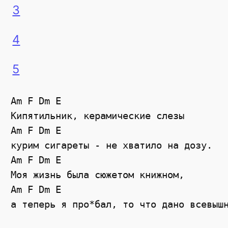
3
4
5
Am F Dm E

Кипятильник, керамические слезы

Am F Dm E

курим сигареты - не хватило на дозу.

Am F Dm E

Моя жизнь была сюжетом книжном,

Am F Dm E

а теперь я про*бал, то что дано всевышн