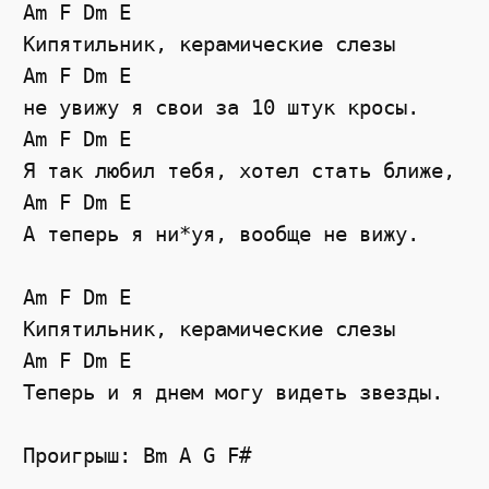
Am F Dm E

Кипятильник, керамические слезы

Am F Dm E

не увижу я свои за 10 штук кросы.

Am F Dm E

Я так любил тебя, хотел стать ближе,

Am F Dm E

А теперь я ни*уя, вообще не вижу.

Am F Dm E

Кипятильник, керамические слезы

Am F Dm E

Теперь и я днем могу видеть звезды.

Проигрыш: Bm A G F#
