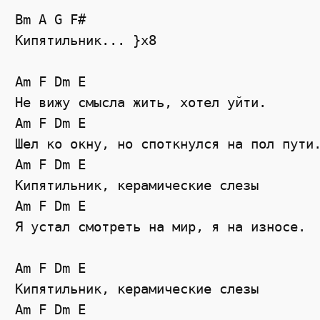
Bm A G F#

Кипятильник... }x8 

Am F Dm E

Не вижу смысла жить, хотел уйти.

Am F Dm E

Шел ко окну, но споткнулся на пол пути.
Am F Dm E

Кипятильник, керамические слезы

Am F Dm E

Я устал смотреть на мир, я на износе.

Am F Dm E

Кипятильник, керамические слезы

Am F Dm E
