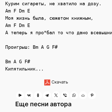
Курим сигареты, не хватило на дозу.

Am F Dm E

Моя жизнь была, сюжетом книжным,

Am F Dm E

А теперь я про*бал то что дано всевышни
Проигрыш: Bm A G F#

Bm A G F#

Скачать
Еще песни автора