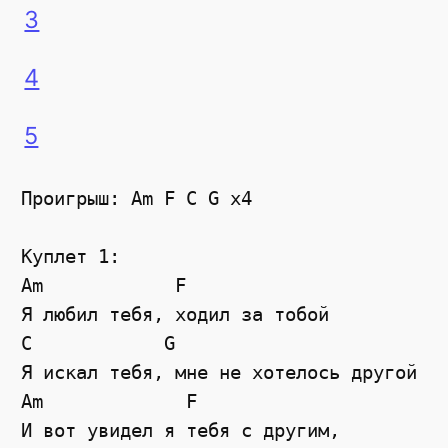
3
4
5
Проигрыш: Am F C G x4

Куплет 1:

Am            F

Я любил тебя, ходил за тобой

C            G

Я искал тебя, мне не хотелось другой

Am             F

И вот увидел я тебя с другим,
