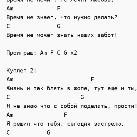
Am             F           

Время не знает, что нужно делать?

C              G

Время не может знать наших забот!

Проигрыш: Am F C G x2

Куплет 2:

Am                       F

Жизнь и так блять в жопе, тут еще и ты,
C                     G

Я не знаю что с собой поделать, прости!
Am               F

Я решил что тебя, сегодня застрелю.

C           G
