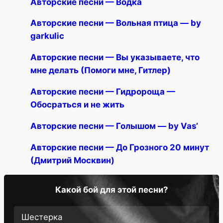
Авторские песни — Водка
Авторские песни — Вольная птица — by
garkulic
Авторские песни — Вы указываете, что
мне делать (Помоги мне, Гитлер)
Авторские песни — Гидророща —
Обосраться и не жить
Авторские песни — Голышом — by Vas’
Авторские песни — До Грозного 20 минут
(Дмитрий Москвин)
Какой бой для этой песни?
Шестерка