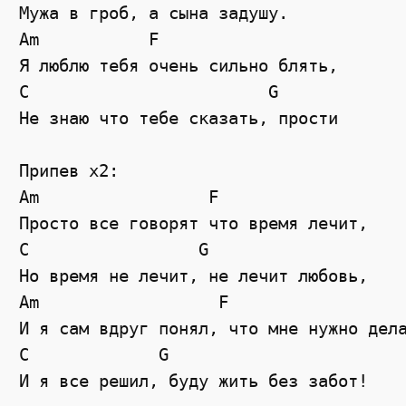
Мужа в гроб, а сына задушу.

Am           F

Я люблю тебя очень сильно блять,

C                        G

Не знаю что тебе сказать, прости

Припев х2:

Am                 F

Просто все говорят что время лечит,

C                 G            

Но время не лечит, не лечит любовь,

Am                  F           

И я сам вдруг понял, что мне нужно дела
C             G

И я все решил, буду жить без забот!
