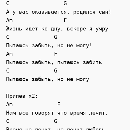
C                 G

А у вас оказывается, родился сын!

Am                F

Жизнь идет ко дну, вскоре я умру

C              G

Пытаюсь забыть, но не могу!

Am             F

Пытаюсь забыть, пытаюсь забить

C              G

Пытаюсь забыть, но не могу

Припев х2:

Am              F

Нам все говорят что время лечит,

C              G            

Время не лечит, не лечит любовь,
