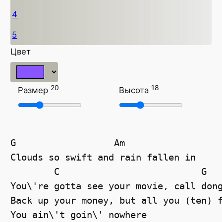
4
5
Цвет
20
18
Размер
Высота
G
Am
Clouds so swift and rain fallen in
C
G
You\'re gotta see your movie, call don
Back up your money, but all you (ten) 
You ain\'t goin\' nowhere