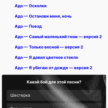
Адо — Осколки
Адо — Останови меня, ночь
Адо — Поезд
Адо — Самый маленький гном — версия 2
Адо — Только весной — версия 2
Адо — Я давил цветное стекло
Адо — Я убегаю от дождя — версия 2
Какой бой для этой песни?
Шестерка