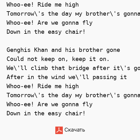
Whoo-ee! Ride me high
Tomorrow\'s the day му brother\'s gonn
Whoo-ee! Are we gonna fly
Down in the easy chair!
Genghis Khan and his brother gone
Could not keep on, keep it on.
We\'ll climb that bridge after it\'s g
After in the wind we\'ll passing it
Whoo-ee! Ride me high
Tomorrow\'s the day му brother\'s gonn
Whoo-ee! Are we gonna fly
Down in the easy chair!
Скачать