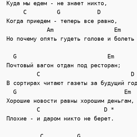
Куда мы едем - не знает никто,

     C         G           D

Когда приедем - теперь все равно,

            Am                  Em     
Но почему опять гудеть голове и болеть 
  G                           Em

Почтовый вагон отдан под ресторан;

         C                           D 
В сортирах читают газеты за будущий год
  G                                Em

Хорошие новости равны хорошим деньгам,

         C                   D *

Плохие - и даром никто не берет.

          C          G
