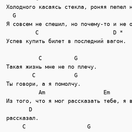
Холодного касаясь стекла, роняя пепел н
  G                                    
Я совсем не спешил, но почему-то и не о
         C                       D *

Успев купить билет в последний вагон.

          C          G

Такая жизнь мне не по плечу.

        C            G

Ты говори, а я помолчу.

          Am                  Em

Из того, что я мог рассказать тебе, я в
       D

рассказал.

     C                   G
