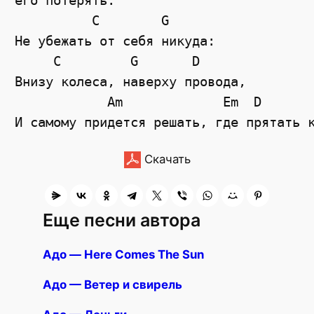
его потерять.

          C        G

Не убежать от себя никуда:

     C         G       D

Внизу колеса, наверху провода,

            Am             Em  D

Скачать
Еще песни автора
Адо — Here Comes The Sun
Адо — Ветер и свирель