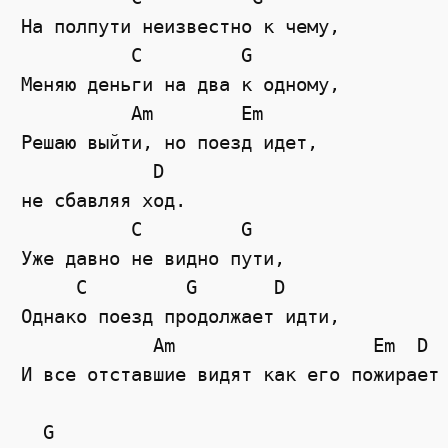
На полпути неизвестно к чему,

          C         G

Меняю деньги на два к одному,

          Am        Em

Решаю выйти, но поезд идет,

            D

не сбавляя ход.

          C         G

Уже давно не видно пути,

     C         G       D

Однако поезд продолжает идти,

            Am                  Em  D

И все отставшие видят как его пожирает 
  G                                    