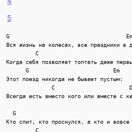
4
5
G                                    Em
Вся жизнь на колесах, все праздники в д
         C                             
Когда себя позволяет топтать даже первы
      G                          Em

Этот поезд никогда не бывает пустым:

              C                       D
Всегда есть вместо кого или вместе с ке
  G                                    
Кто спит, кто проснулся, а кто и вовсе 
         C                             