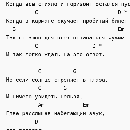
Когда все стихло и горизонт остался пус
         C                         D *

Когда в кармане скучает пробитый билет,
  G                                Em

Так страшно для всех оставаться чужим

         C                 D *

И так легко ждать на это ответ.

          C          G

Но если солнце стреляет в глаза,

          C       G

И ничего увидеть нельзя,

          Am            Em

Едва расслышав набегающий звук,

         D
