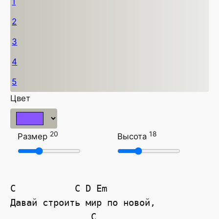
1
2
3
4
5
Цвет
20
18
Размер
Высота
C
C
D
Em
Давай строить мир по новой,
C