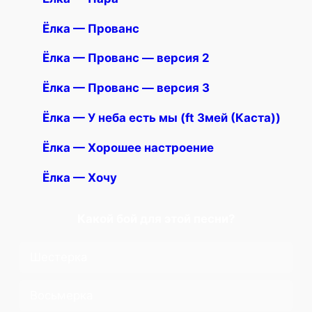
Ëлка — Прованс
Ëлка — Прованс — версия 2
Ëлка — Прованс — версия 3
Ëлка — У неба есть мы (ft Змей (Каста))
Ëлка — Хорошее настроение
Ëлка — Хочу
Какой бой для этой песни?
Шестерка
Восьмерка