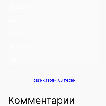
Четверка
Бой Цоя
Регги
Перебором
Свой бой
Проголосовало:
12060
Новинки
Топ-100 песен
Комментарии