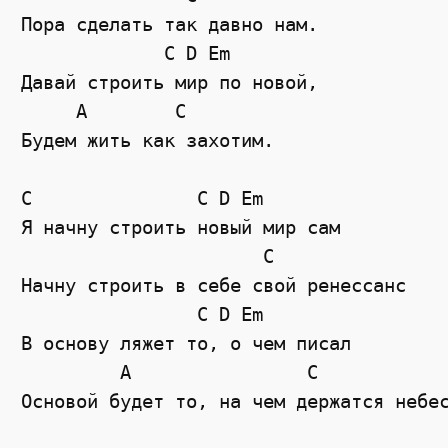
Пора сделать так давно нам.
C
D
Em
Давай строить мир по новой,
A
C
Будем жить как захотим.
C
C
D
Em
Я начну строить новый мир сам
C
Начну строить в себе свой ренессанс
C
D
Em
В основу ляжет то, о чем писал
A
C
Основой будет то, на чем держатся небе