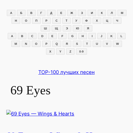
Перейти
к
А
Б
В
Г
Д
Е
Ж
З
И
К
Л
М
содержимому
Н
О
П
Р
С
Т
У
Ф
Х
Ц
Ч
Ш
Щ
Э
Ю
Я
A
B
C
D
E
F
G
H
I
J
K
L
M
N
O
P
Q
R
S
T
U
V
W
X
Y
Z
0-9
TOP-100 лучших песен
69 Eyes