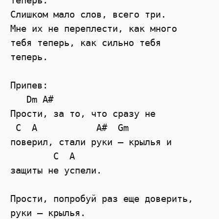
теперь.

Слишком мало слов, всего три.

Мне их не переплести, как много

тебя теперь, как сильно тебя

теперь.

Припев:

   Dm A#

Прости, за то, что сразу не

 C  A           A#  Gm

поверил, стали руки – крылья и

        C  A

защиты не успели.

Прости, попробуй раз еще доверить,

руки – крылья.
