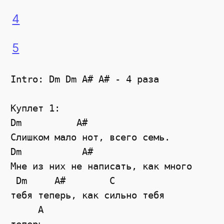
4
5
Intro: Dm Dm A# A# - 4 раза

Куплет 1:

Dm          A#

Слишком мало нот, всего семь.

Dm           A#

Мне из них не написать, как много

 Dm     A#        C

тебя теперь, как сильно тебя

     A
