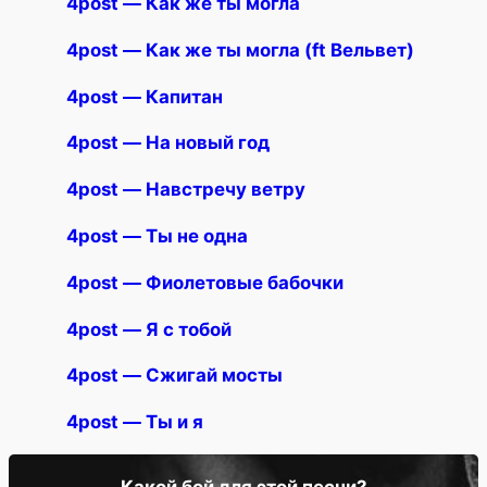
4post — Как же ты могла
4post — Как же ты могла (ft Вельвет)
4post — Капитан
4post — На новый год
4post — Навстречу ветру
4post — Ты не одна
4post — Фиолетовые бабочки
4post — Я с тобой
4post — Сжигай мосты
4post — Ты и я
Какой бой для этой песни?