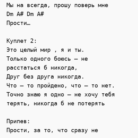
Мы на всегда, прошу поверь мне

Dm A# Dm A#

Прости…

Куплет 2:

Это целый мир , я и ты.

Только одного боюсь – не

расстаться б никогда,

Друг без друга никогда.

Что – то пройдено, что – то нет.

Точно знаю я одно – не хочу тебя

терять, никогда б не потерять

Припев:

Прости, за то, что сразу не
