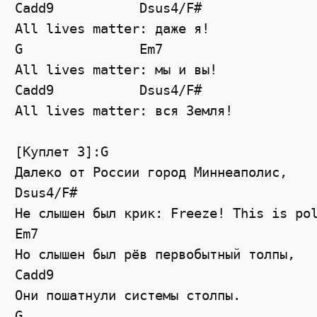
Cadd9
Dsus4
/
F#
All lives matter: даже я!
G
Em7
All lives matter: мы и вы!
Cadd9
Dsus4
/
F#
All lives matter: вся Земля!
[Куплет 3]:G
Далеко от России город Миннеаполис,
Dsus4
/
F#
Не слышен был крик: Freeze! This is po
Em7
Но слышен был рёв первобытный толпы,
Cadd9
Они пошатнули системы столпы.
G