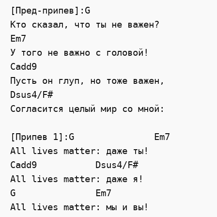
[Пред-припев]:G
Кто сказал, что ты не важен?
Em7
У того не важно с головой!
Cadd9
Пусть он глуп, но тоже важен,
Dsus4
/
F#
Согласится целый мир со мной:
[Припев 1]:G               Em7
All lives matter: даже ты!
Cadd9
Dsus4
/
F#
All lives matter: даже я!
G
Em7
All lives matter: мы и вы!