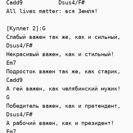
Cadd9
Dsus4
/
F#
All lives matter: вся Земля!
[Куплет 2]:G
Слабый важен так же, как и сильный,
Dsus4
/
F#
Некрасивый важен, как и стильный!
Em7
Подросток важен так же, как старик,
Cadd9
А гей важен, как челябинский мужик!
G
Победитель важен, как и претендент,
Dsus4
/
F#
А рабочий важен, как и президент!
Em7