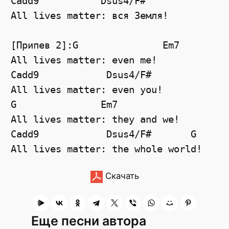
Cadd9
Dsus4
/
F#
All lives matter: вся Земля!
[Припев 2]:G               Em7
All lives matter: even me!
Cadd9
Dsus4
/
F#
All lives matter: even you!
G
Em7
All lives matter: they and we!
Cadd9
Dsus4
/
F#
G
All lives matter: the whole world!
Скачать
Еще песни автора