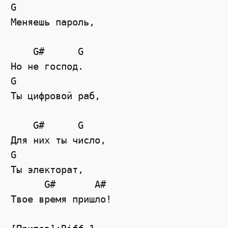
G

Меняешь пароль,

    G#      G

Но не господ.

G

Ты цифровой раб,

    G#      G

Для них ты число,

G

Ты электорат,

      G#       A#

Твое время пришло!
