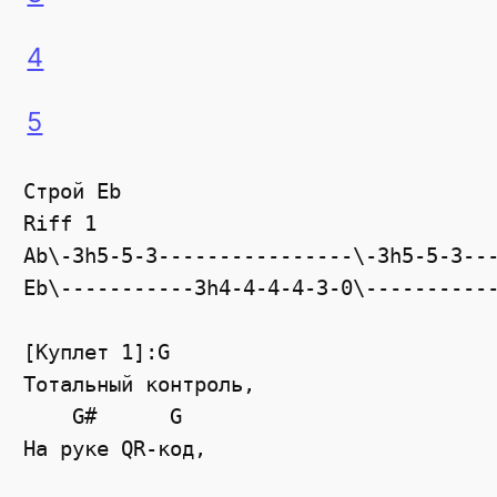
4
5
Строй Eb

Riff 1

Ab\-3h5-5-3----------------\-3h5-5-3---
Eb\-----------3h4-4-4-4-3-0\-----------
[Куплет 1]:G

Тотальный контроль,

    G#      G

На руке QR-код,
