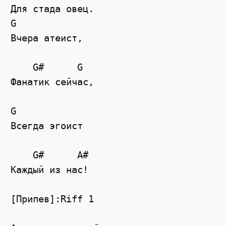
Для стада овец.

G

Вчера атеист,

    G#      G

Фанатик сейчас,

G

Всегда эгоист

    G#      A#

Каждый из нас!

[Припев]:Riff 1
