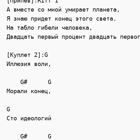
[Припев]:Riff 1

А вместе со мной умирает планета,

Я знаю придет конец этого света.

На табло гибели человека,

Двадцать первый процент двадцать первог
[Куплет 2]:G

Иллюзия воли,

    G#      G

Морали конец,

G

Сто идеологий

    G#      G
