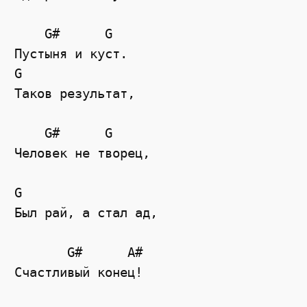
    G#      G

Пустыня и куст.

G

Таков результат,

    G#      G

Человек не творец,

G

Был рай, а стал ад,

       G#      A#

Счастливый конец!
