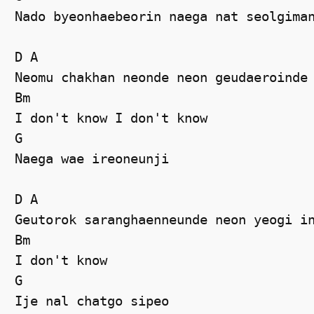
Nado byeonhaebeorin naega nat seolgiman
D A 

Neomu chakhan neonde neon geudaeroinde 
Bm 

I don't know I don't know  

G 

Naega wae ireoneunji 

D A 

Geutorok saranghaenneunde neon yeogi in
Bm 

I don't know  

G 

Ije nal chatgo sipeo 
