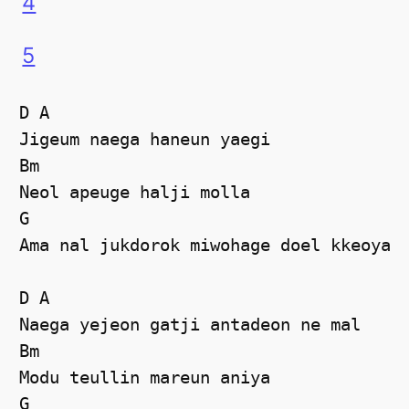
4
5
D A 

Jigeum naega haneun yaegi  

Bm 

Neol apeuge halji molla  

G 

Ama nal jukdorok miwohage doel kkeoya 

D A

Naega yejeon gatji antadeon ne mal  

Bm 

Modu teullin mareun aniya  

G 
