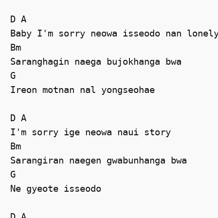
D A 

Baby I'm sorry neowa isseodo nan lonely
Bm 

Saranghagin naega bujokhanga bwa  

G 

Ireon motnan nal yongseohae 

D A 

I'm sorry ige neowa naui story  

Bm 

Sarangiran naegen gwabunhanga bwa  

G 

Ne gyeote isseodo 

D A 
