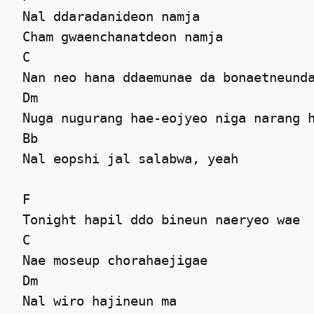
 Nal ddaradanideon namja 

 Cham gwaenchanatdeon namja 

 C

 Nan neo hana ddaemunae da bonaetneunda
 Dm

 Nuga nugurang hae-eojyeo niga narang h
 Bb

 Nal eopshi jal salabwa, yeah 

 F

 Tonight hapil ddo bineun naeryeo wae 

 C

 Nae moseup chorahaejigae 

 Dm

 Nal wiro hajineun ma 
