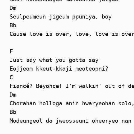
 Dm

 Seulpeumeun jigeum ppuniya, boy 

 Bb

 Cause love is over, love, love is over
 F

 Just say what you gotta say 

 Eojjeom kkeut-kkaji meoteopni? 

 C

 Fiancé? Beyonce! I'm walkin' out of de
 Dm

 Chorahan holloga anin hwaryeohan solo,
 Bb

 Modeungeol da jweosseuni oheeryeo nan 