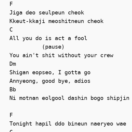
 F

 Jiga deo seulpeun cheok 

 Kkeut-kkaji meoshitneun cheok 

 C

 All you do is act a fool 

           (pause) 

 You ain't shit without your crew 

 Dm

 Shigan eopseo, I gotta go 

 Annyeong, good bye, adios 

 Bb

 Ni motnan eolgool dashin bogo shipjin 
 F

 Tonight hapil ddo bineun naeryeo wae 
