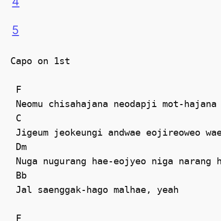
4
5
Сapo on 1st 

 F

 Neomu chisahajana neodapji mot-hajana 
 C

 Jigeum jeokeungi andwae eojireoweo wae
 Dm

 Nuga nugurang hae-eojyeo niga narang h
 Bb

 Jal saenggak-hago malhae, yeah 

 F
