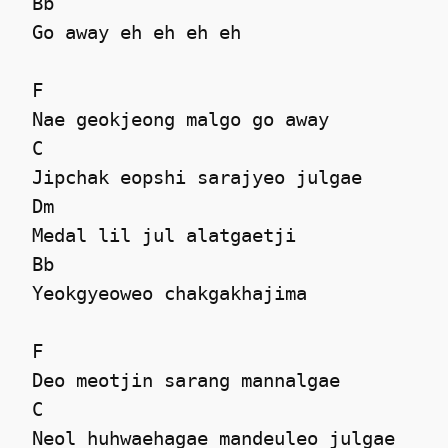
 Bb

 Go away eh eh eh eh 

 F

 Nae geokjeong malgo go away 

 C

 Jipchak eopshi sarajyeo julgae 

 Dm

 Medal lil jul alatgaetji 

 Bb

 Yeokgyeoweo chakgakhajima 

 F

 Deo meotjin sarang mannalgae 

 C

 Neol huhwaehagae mandeuleo julgae 
