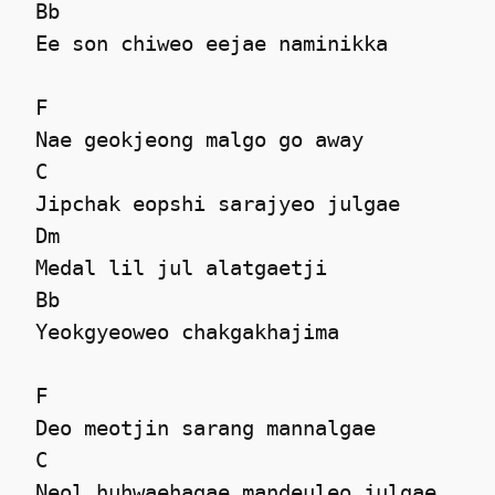
 Bb

 Ee son chiweo eejae naminikka 

 F

 Nae geokjeong malgo go away 

 C

 Jipchak eopshi sarajyeo julgae 

 Dm

 Medal lil jul alatgaetji 

 Bb

 Yeokgyeoweo chakgakhajima 

 F

 Deo meotjin sarang mannalgae 

 C

 Neol huhwaehagae mandeuleo julgae 
