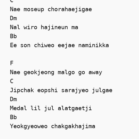
 C

 Nae moseup chorahaejigae 

 Dm

 Nal wiro hajineun ma 

 Bb

 Ee son chiweo eejae naminikka  

 F

 Nae geokjeong malgo go away 

 C

 Jipchak eopshi sarajyeo julgae 

 Dm

 Medal lil jul alatgaetji 

 Bb

 Yeokgyeoweo chakgakhajima 
