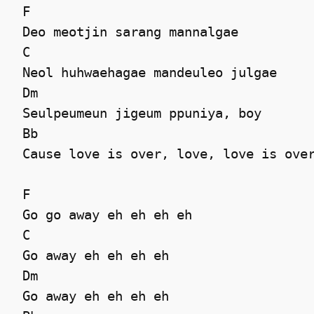
 F

 Deo meotjin sarang mannalgae 

 C

 Neol huhwaehagae mandeuleo julgae 

 Dm

 Seulpeumeun jigeum ppuniya, boy 

 Bb

 Cause love is over, love, love is over
 F

 Go go away eh eh eh eh 

 C

 Go away eh eh eh eh 

 Dm

 Go away eh eh eh eh 
