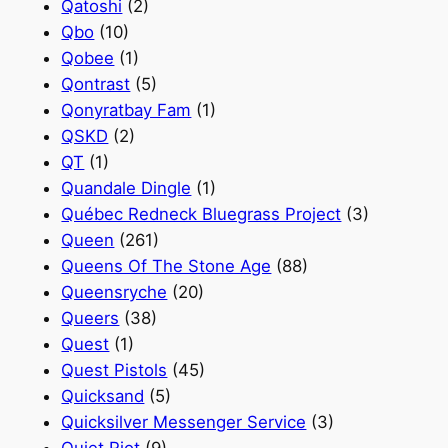
Qatoshi
(2)
Qbo
(10)
Qobee
(1)
Qontrast
(5)
Qonyratbay Fam
(1)
QSKD
(2)
QT
(1)
Quandale Dingle
(1)
Québec Redneck Bluegrass Project
(3)
Queen
(261)
Queens Of The Stone Age
(88)
Queensryche
(20)
Queers
(38)
Quest
(1)
Quest Pistols
(45)
Quicksand
(5)
Quicksilver Messenger Service
(3)